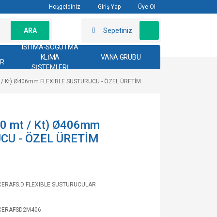
Hoşgeldiniz
Giriş Yap
Üye Ol
ARA
Sepetiniz
ISITMA-SOĞUTMA
KLİMA
VANA GRUBU
AR
SİSTEMLERİ
t / Kt) Ø406mm FLEXIBLE SUSTURUCU - ÖZEL ÜRETİM
0 mt / Kt) Ø406mm
CU - ÖZEL ÜRETİM
CERAFS.D FLEXIBLE SUSTURUCULAR
CERAFSD2M406