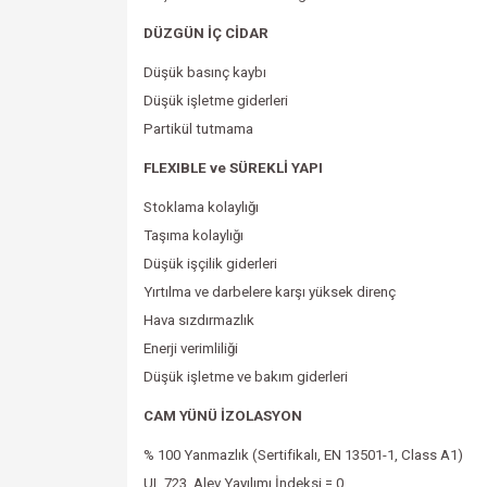
DÜZGÜN İÇ CİDAR
Düşük basınç kaybı
Düşük işletme giderleri
Partikül tutmama
FLEXIBLE ve SÜREKLİ YAPI
Stoklama kolaylığı
Taşıma kolaylığı
Düşük
işçilik
giderleri
Yırtılma ve darbelere karşı yüksek direnç
Hava sızdırmazlık
Enerji verimliliği
Düşük işletme ve bakım giderleri
CAM YÜNÜ İZOLASYON
% 100 Yanmazlık (Sertifikalı, EN 13501-1, Class A1)
UL 723, Alev Yayılımı İndeksi = 0,