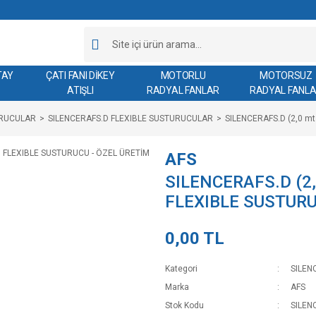
TAY
ÇATI FANI DİKEY
MOTORLU
MOTORSUZ
ATIŞLI
RADYAL FANLAR
RADYAL FANL
URUCULAR
SILENCERAFS.D FLEXIBLE SUSTURUCULAR
SILENCERAFS.D (2,0 m
AFS
SILENCERAFS.D (2,
FLEXIBLE SUSTURU
0,00 TL
Kategori
SILEN
Marka
AFS
Stok Kodu
SILEN