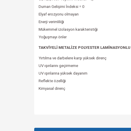
Duman Gelişimi İndeksi = 0
Elyaf erozyonu olmayan
Enerji verimliliği
Mükemmel izolasyon karakteristiği
Yoğuşmayı önler
TAKVİYELİ METALİZE POLYESTER LAMİNASYONLU
Yırtılma ve darbelere karşı yüksek direnç
UV ışınlarını geçirmeme
UV ışınlarına yüksek dayanım
Reflekte özelliği
Kimyasal direnç
Bu ürünün fiyat bilgisi, resim, ürün açıklamalarında v
Görüş ve önerileriniz için teşekkür ederiz.