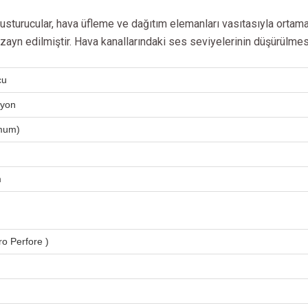
sturucular, hava üfleme ve dağıtım elemanları vasıtasıyla ortama
dizayn edilmiştir. Hava kanallarındaki ses seviyelerinin düşürülm
cu
syon
mum)
m
ro Perfore )