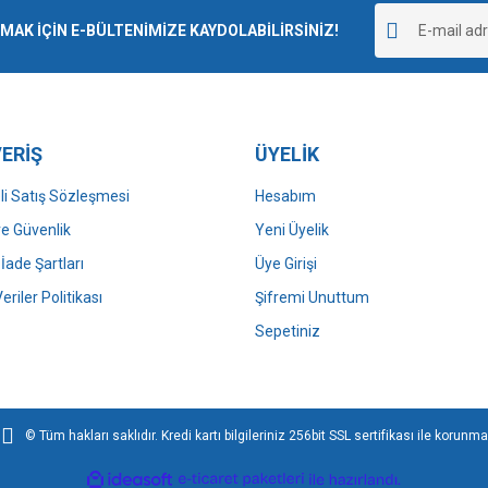
r.
K İÇİN E-BÜLTENİMİZE KAYDOLABİLİRSİNİZ!
Yorum Yaz
ERİŞ
ÜYELİK
i Satış Sözleşmesi
Hesabım
 ve Güvenlik
Yeni Üyelik
 İade Şartları
Üye Girişi
Gönder
Veriler Politikası
Şifremi Unuttum
Sepetiniz
© Tüm hakları saklıdır. Kredi kartı bilgileriniz 256bit SSL sertifikası ile korunma
ile
ideasoft
e-