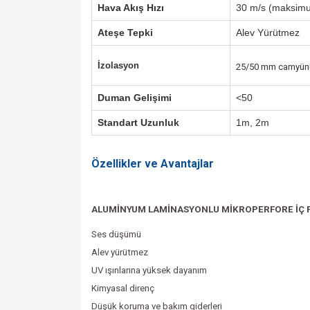
Hava Akış Hızı
30 m/s (maksim
Ateşe Tepki
Alev Yürütmez
İzolasyon
25/50 mm camyünu
Duman Gelişimi
<50
Standart Uzunluk
1m, 2m
Özellikler ve Avantajlar
ALUMİNYUM LAMİNASYONLU MİKROPERFORE İÇ F
Ses düşümü
Alev yürütmez
UV ışınlarına yüksek dayanım
Kimyasal direnç
Düşük koruma ve bakım giderleri