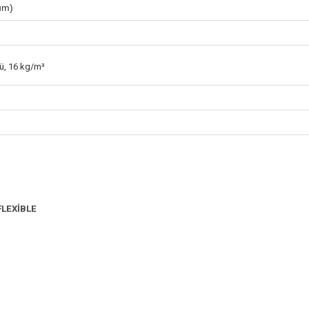
um)
̈,
16 kg/m³
LEXİBLE