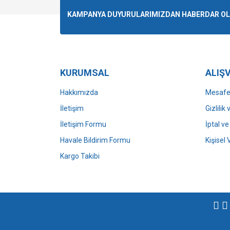
Ürün resmi kalitesiz, bozuk veya görüntülenemiyo
KAMPANYA DUYURULARIMIZDAN HABERDAR OLMA
Ürün açıklamasında eksik bilgiler bulunuyor.
Ürün bilgilerinde hatalar bulunuyor.
Ürün fiyatı diğer sitelerden daha pahalı.
Bu ürüne benzer farklı alternatifler olmalı.
KURUMSAL
ALIŞV
Hakkımızda
Mesafel
İletişim
Gizlilik
İletişim Formu
İptal ve
Havale Bildirim Formu
Kişisel 
Kargo Takibi