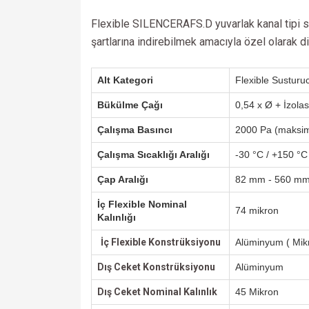
Flexible SILENCERAFS.D yuvarlak kanal tipi su
şartlarına indirebilmek amacıyla özel olarak 
Alt Kategori
Flexible Susturu
Bükülme Çağı
0,54 x Ø + İzola
Çalışma Basıncı
2000 Pa (maksi
Çalışma Sıcaklığı Aralığı
-30 °C / +150 °C
Çap Aralığı
82 mm - 560 m
İç Flexible Nominal
74 mikron
Kalınlığı
İç Flexible Konstrüksiyonu
Alüminyum ( Mik
Dış Ceket
Konstrüksiyonu
Alüminyum
Dış Ceket Nominal Kalınlık
45 Mikron