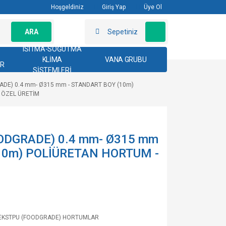
Hoşgeldiniz
Giriş Yap
Üye Ol
ARA
Sepetiniz
ISITMA-SOĞUTMA
KLİMA
VANA GRUBU
AR
SİSTEMLERİ
ADE) 0.4 mm- Ø315 mm - STANDART BOY (10m)
 ÖZEL ÜRETİM
ODGRADE) 0.4 mm- Ø315 mm
10m) POLİÜRETAN HORTUM -
EKSTPU (FOODGRADE) HORTUMLAR