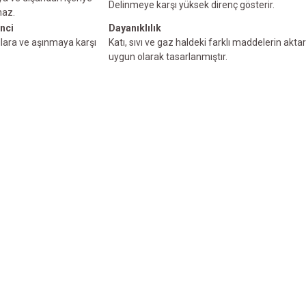
Delinmeye karşı yüksek direnç gösterir.
maz.
nci
Dayanıklılık
llara ve aşınmaya karşı
Katı, sıvı ve gaz haldeki farklı maddelerin akta
uygun olarak tasarlanmıştır.