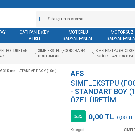
TAY
ÇATI FANI DİKEY
MOTORLU
MOTORSUZ
ATIŞLI
RADYAL FANLAR
RADYAL FANL
YEL POLİÜRETAN
SIMFLEKSTPU (FOODGRADE)
SIMFLEKSTPU (FOODGR
AR
HORTUMLAR
POLİÜRETAN HORTUM -
AFS
SIMFLEKSTPU (FO
- STANDART BOY (
ÖZEL ÜRETİM
0,00 TL
%35
0,00 TL
Kategori
SIMFL