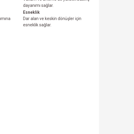
dayanımı sağlar.
Esneklik
rımına
Dar alan ve keskin dönüşler için
esneklik sağlar.