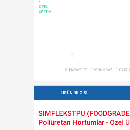
TAVSİYE ET
YORUM YAZ
FİYAT 
ÜRÜN BİLGİSİ
SIMFLEKSTPU (FOODGRADE) K
Poliüretan Hortumlar - Özel 