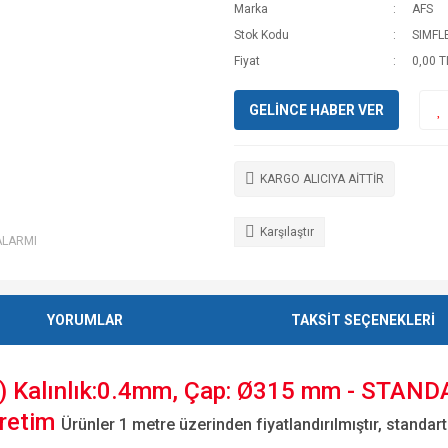
Marka
AFS
Stok Kodu
SIMFL
Fiyat
0,00 T
GELİNCE HABER VER
KARGO ALICIYA AİTTİR
Karşılaştır
ALARMI
YORUMLAR
TAKSİT SEÇENEKLERİ
alınlık:0.4mm, Çap: Ø315 mm - STANDA
Üretim
Ürünler 1 metre üzerinden fiyatlandırılmıştır, standart