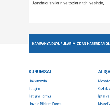
Aşındırıcı sıvıların ve tozların tahliyesinde,
Bu ürünün fiyat bilgisi, resim, ürün açıklamalarında v
Görüş ve önerileriniz için teşekkür ederiz.
Ürün resmi kalitesiz, bozuk veya görüntülenemiyo
KAMPANYA DUYURULARIMIZDAN HABERDAR OLMA
Ürün açıklamasında eksik bilgiler bulunuyor.
Ürün bilgilerinde hatalar bulunuyor.
Ürün fiyatı diğer sitelerden daha pahalı.
Bu ürüne benzer farklı alternatifler olmalı.
KURUMSAL
ALIŞV
Hakkımızda
Mesafel
İletişim
Gizlilik
İletişim Formu
İptal ve
Havale Bildirim Formu
Kişisel 