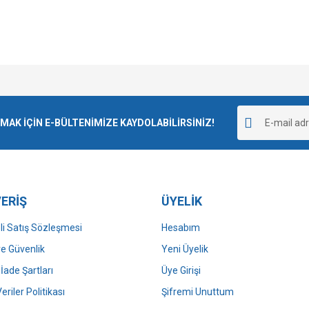
e diğer konularda yetersiz gördüğünüz noktaları öneri formunu kullanarak tarafımı
Bu ürüne ilk yorumu siz yapın!
r.
K İÇİN E-BÜLTENİMİZE KAYDOLABİLİRSİNİZ!
Yorum Yaz
ERİŞ
ÜYELİK
i Satış Sözleşmesi
Hesabım
 ve Güvenlik
Yeni Üyelik
 İade Şartları
Üye Girişi
Gönder
Veriler Politikası
Şifremi Unuttum