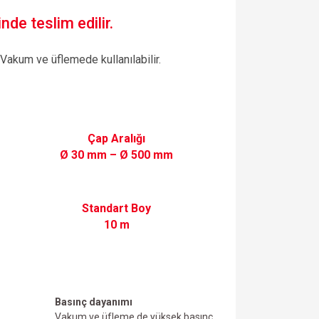
nde teslim edilir.
 Vakum ve üflemede kullanılabilir.
Çap Aralığı
Ø 30 mm – Ø 500 mm
Standart Boy
10 m
Basınç dayanımı
Vakum ve üfIeme de yüksek basınç