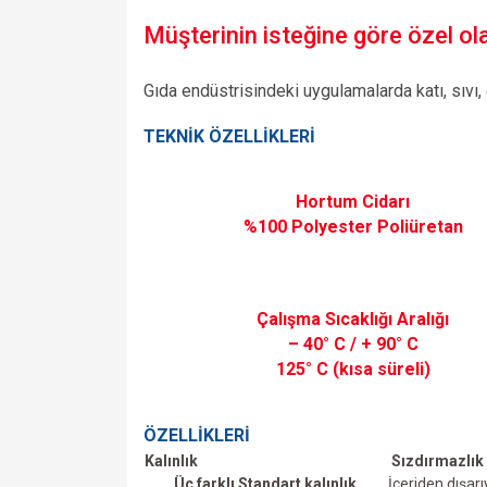
Müşterinin isteğine göre özel olar
Gıda endüstrisindeki uygulamalarda katı, sıvı,
TEKNİK ÖZELLİKLERİ
Hortum Cidarı
%100 Polyester Poliüretan
Çalışma Sıcaklığı Aralığı
– 40° C / + 90° C
125° C (kısa süreli)
ÖZELLİKLERİ
Kalınlık
Sızdırmazlık
Üç farklı Standart kalınlık
İçeriden dışarı