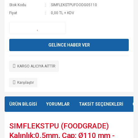
Stok Kodu
SIMFLEKSTPUFOODG05110
Fiyat
0,00 TL + KDV
GELİNCE HABER VER
KARGO ALICIYA AİTTİR
Karşılaştır
ÜRÜN BİLGİSİ
YORUMLAR
TAKSİT SEÇENEKLERİ
ÖN
SIMFLEKSTPU (FOODGRADE)
Kalınlık:0.5mm, Çap: Ø110 mm -