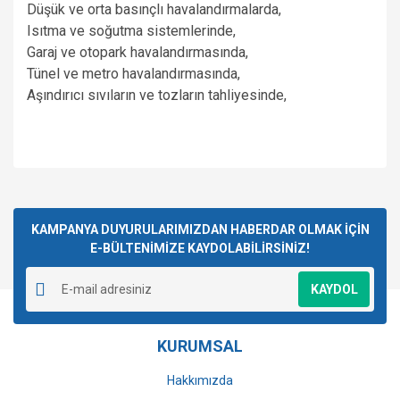
Düşük ve orta basınçlı havalandırmalarda,
Isıtma ve soğutma sistemlerinde,
Garaj ve otopark havalandırmasında,
Tünel ve metro havalandırmasında,
Aşındırıcı sıvıların ve tozların tahliyesinde,
Bu ürünün fiyat bilgisi, resim, ürün açıklamalarında ve diğer
konularda yetersiz gördüğünüz noktaları öneri formunu
Bu ürüne ilk yorumu siz yapın!
kullanarak tarafımıza iletebilirsiniz.
Görüş ve önerileriniz için teşekkür ederiz.
KAMPANYA DUYURULARIMIZDAN HABERDAR OLMAK İÇİN
E-BÜLTENİMİZE KAYDOLABİLİRSİNİZ!
Yorum Yaz
Ürün resmi kalitesiz, bozuk veya görüntülenemiyor.
KAYDOL
Ürün açıklamasında eksik bilgiler bulunuyor.
Ürün bilgilerinde hatalar bulunuyor.
KURUMSAL
Ürün fiyatı diğer sitelerden daha pahalı.
Bu ürüne benzer farklı alternatifler olmalı.
Hakkımızda