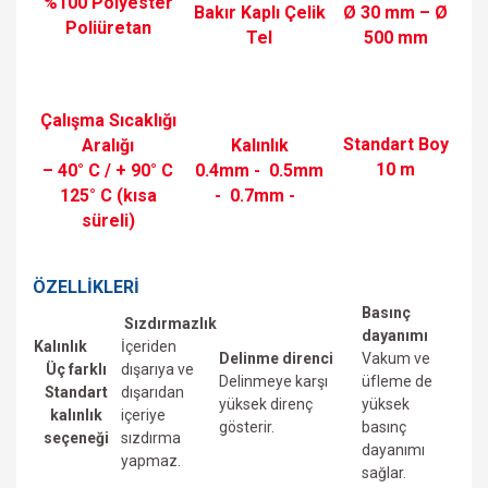
%100 Polyester
Bakır Kaplı Çelik
Ø 30 mm – Ø
Poliüretan
Tel
500 mm
Çalışma Sıcaklığı
Standart Boy
Aralığı
Kalınlık
10 m
– 40° C / + 90° C
0.4mm -
0.5mm
125° C (kısa
-
0.7mm -
süreli)
ÖZELLİKLERİ
Basınç
Sızdırmazlık
dayanımı
Kalınlık
İçeriden
Delinme direnci
Vakum ve
Üç farklı
dışarıya ve
Delinmeye karşı
üfIeme de
Standart
dışarıdan
yüksek direnç
yüksek
kalınlık
içeriye
gösterir.
basınç
seçeneği
sızdırma
dayanımı
yapmaz.
sağlar.