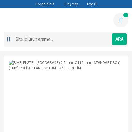
Hoşgeldiniz
Giriş Yap
Üye Ol
ARA