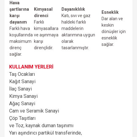
Hava
şartlarına
Kimyasal
Dayanıklılık
Esneklik
karşı
direnci
Katı, sıvı ve gaz
Dar alan ve
dayanım
Farklı
haldeki farklı
keskin
Farklı hava
kimyasallara
maddelerin
dönüşler için
koşullarında
ve aşınmaya
aktarımına uygun
esneklik
maksimum
karşı
olarak
sağlar.
direnç
dirençlidir.
tasarlanmıştır.
sağlar.
KULLANIM YERLERİ
Taş Ocakları
Kağıt Sanayi
İlaç Sanayi
Kimya Sanayi
Ağaç Sanayi
Cam ve Seramik Sanayi
Çöp Taşıtları
ve
Toz, kaynak duman taşınımı
Yarı aşındırıcı partikül transferinde,