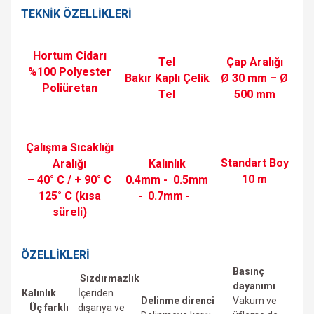
TEKNİK ÖZELLİKLERİ
Hortum Cidarı
Tel
Çap Aralığı
%100 Polyester
Bakır Kaplı Çelik
Ø 30 mm – Ø
Poliüretan
Tel
500 mm
Çalışma Sıcaklığı
Standart Boy
Aralığı
Kalınlık
10 m
– 40° C / + 90° C
0.4mm -
0.5mm
125° C (kısa
-
0.7mm -
süreli)
ÖZELLİKLERİ
Basınç
Sızdırmazlık
dayanımı
Kalınlık
İçeriden
Delinme direnci
Vakum ve
Üç farklı
dışarıya ve