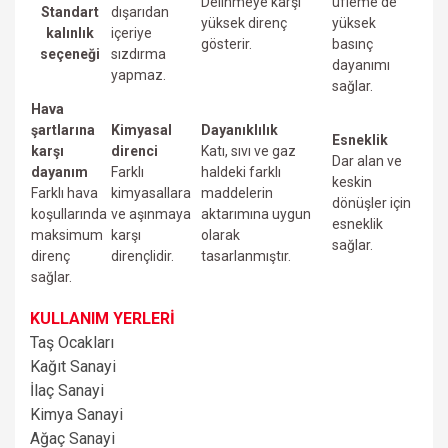
Delinmeye karşı
üfIeme de
Standart
dışarıdan
yüksek direnç
yüksek
kalınlık
içeriye
gösterir.
basınç
seçeneği
sızdırma
dayanımı
yapmaz.
sağlar.
Hava
şartlarına
Kimyasal
Dayanıklılık
Esneklik
karşı
direnci
Katı, sıvı ve gaz
Dar alan ve
dayanım
Farklı
haldeki farklı
keskin
Farklı hava
kimyasallara
maddelerin
dönüşler için
koşullarında
ve aşınmaya
aktarımına uygun
esneklik
maksimum
karşı
olarak
sağlar.
direnç
dirençlidir.
tasarlanmıştır.
sağlar.
KULLANIM YERLERİ
Taş Ocakları
Kağıt Sanayi
İlaç Sanayi
Kimya Sanayi
Ağaç Sanayi