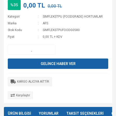
KANALLARI
0,00 TL
%35
0,00 TL
Kategori
SIMFLEKSTPU (FOODGRADE) HORTUMLAR
Marka
AFS
Stok Kodu
SIMFLEKSTPUFOODG0580
Fiyat
0,00 TL + KDV
GELİNCE HABER VER
KARGO ALICIYA AİTTİR
Karşılaştır
ÜRÜN BİLGİSİ
YORUMLAR
TAKSİT SEÇENEKLERİ
ÖN