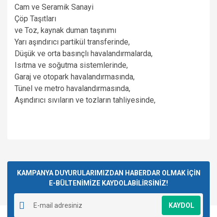
Cam ve Seramik Sanayi
Çöp Taşıtları
ve
Toz, kaynak duman taşınımı
Yarı aşındırıcı partikül transferinde,
Düşük ve orta basınçlı havalandırmalarda,
Isıtma ve soğutma sistemlerinde,
Garaj ve otopark havalandırmasında,
Tünel ve metro havalandırmasında,
Aşındırıcı sıvıların ve tozların tahliyesinde,
Bu ürünün fiyat bilgisi, resim, ürün açıklamalarında ve diğer
konularda yetersiz gördüğünüz noktaları öneri formunu
Bu ürüne ilk yorumu siz yapın!
kullanarak tarafımıza iletebilirsiniz.
Görüş ve önerileriniz için teşekkür ederiz.
KAMPANYA DUYURULARIMIZDAN HABERDAR OLMAK İÇİN
E-BÜLTENİMİZE KAYDOLABİLİRSİNİZ!
Yorum Yaz
Ürün resmi kalitesiz, bozuk veya görüntülenemiyor.
KAYDOL
Ürün açıklamasında eksik bilgiler bulunuyor.