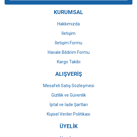
Ürün bilgilerinde hatalar bulunuyor.
KURUMSAL
Ürün fiyatı diğer sitelerden daha pahalı.
Bu ürüne benzer farklı alternatifler olmalı.
Hakkımızda
İletişim
İletişim Formu
Havale Bildirim Formu
Gönder
Kargo Takibi
ALIŞVERİŞ
Mesafeli Satış Sözleşmesi
Gizlilik ve Güvenlik
İptal ve İade Şartları
Kişisel Veriler Politikası
ÜYELİK