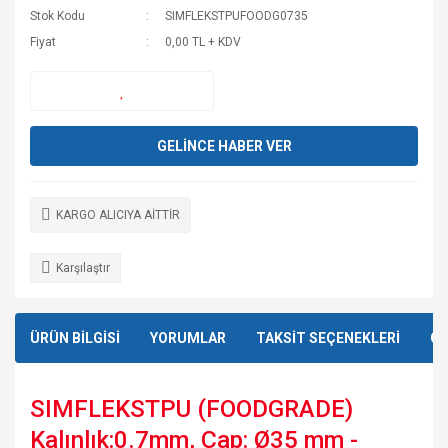
Stok Kodu
SIMFLEKSTPUFOODG0735
Fiyat
0,00 TL + KDV
GELİNCE HABER VER
KARGO ALICIYA AİTTİR
Karşılaştır
ÜRÜN BİLGİSİ
YORUMLAR
TAKSİT SEÇENEKLERİ
ÖN
SIMFLEKSTPU (FOODGRADE)
Kalınlık:0.7mm, Çap: Ø35 mm -