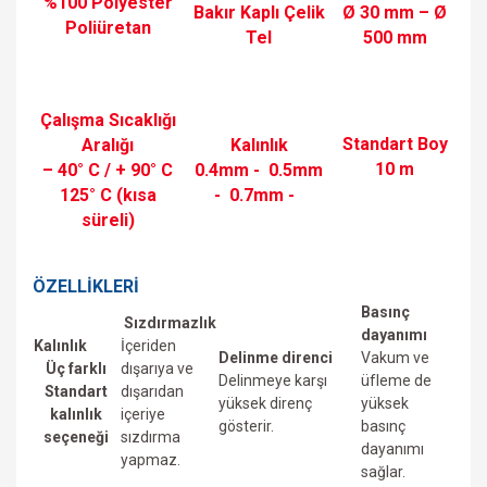
%100 Polyester
Bakır Kaplı Çelik
Ø 30 mm – Ø
Poliüretan
Tel
500 mm
Çalışma Sıcaklığı
Standart Boy
Aralığı
Kalınlık
10 m
– 40° C / + 90° C
0.4mm -
0.5mm
125° C (kısa
-
0.7mm -
süreli)
ÖZELLİKLERİ
Basınç
Sızdırmazlık
dayanımı
Kalınlık
İçeriden
Delinme direnci
Vakum ve
Üç farklı
dışarıya ve
Delinmeye karşı
üfIeme de
Standart
dışarıdan
yüksek direnç
yüksek
kalınlık
içeriye
gösterir.
basınç
seçeneği
sızdırma
dayanımı
yapmaz.
sağlar.