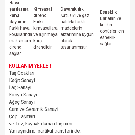
Hava
şartlarına
Kimyasal
Dayanıklılık
Esneklik
karşı
direnci
Katı, sıvı ve gaz
Dar alan ve
dayanım
Farklı
haldeki farklı
keskin
Farklı hava
kimyasallara
maddelerin
dönüşler için
koşullarında
ve aşınmaya
aktarımına uygun
esneklik
maksimum
karşı
olarak
sağlar.
direnç
dirençlidir.
tasarlanmıştır.
sağlar.
KULLANIM YERLERİ
Taş Ocakları
Kağıt Sanayi
İlaç Sanayi
Kimya Sanayi
Ağaç Sanayi
Cam ve Seramik Sanayi
Çöp Taşıtları
ve
Toz, kaynak duman taşınımı
Yarı aşındırıcı partikül transferinde,