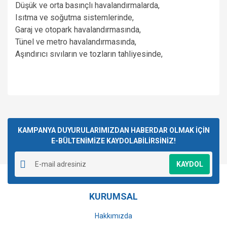
Düşük ve orta basınçlı havalandırmalarda,
Isıtma ve soğutma sistemlerinde,
Garaj ve otopark havalandırmasında,
Tünel ve metro havalandırmasında,
Aşındırıcı sıvıların ve tozların tahliyesinde,
Bu ürünün fiyat bilgisi, resim, ürün açıklamalarında ve diğer
konularda yetersiz gördüğünüz noktaları öneri formunu
Bu ürüne ilk yorumu siz yapın!
kullanarak tarafımıza iletebilirsiniz.
Görüş ve önerileriniz için teşekkür ederiz.
KAMPANYA DUYURULARIMIZDAN HABERDAR OLMAK İÇİN
E-BÜLTENİMİZE KAYDOLABİLİRSİNİZ!
Yorum Yaz
Ürün resmi kalitesiz, bozuk veya görüntülenemiyor.
KAYDOL
Ürün açıklamasında eksik bilgiler bulunuyor.
Ürün bilgilerinde hatalar bulunuyor.
KURUMSAL
Ürün fiyatı diğer sitelerden daha pahalı.
Bu ürüne benzer farklı alternatifler olmalı.
Hakkımızda