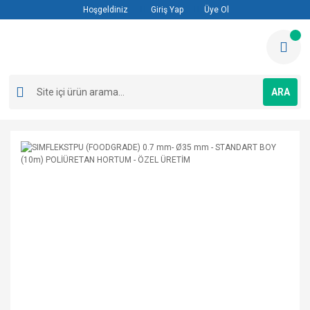
Hoşgeldiniz
Giriş Yap
Üye Ol
ARA