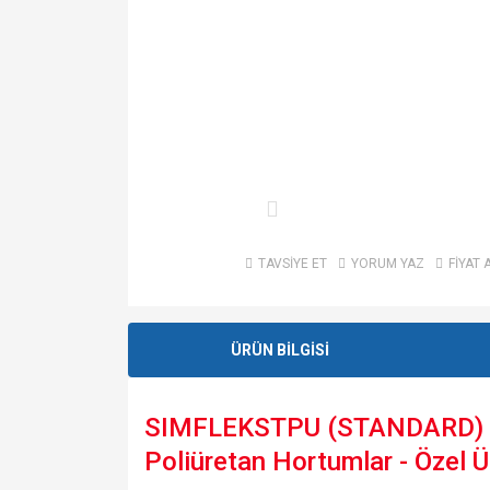
TAVSİYE ET
YORUM YAZ
FİYAT 
ÜRÜN BİLGİSİ
SIMFLEKSTPU (STANDARD) Ka
Poliüretan Hortumlar - Özel 