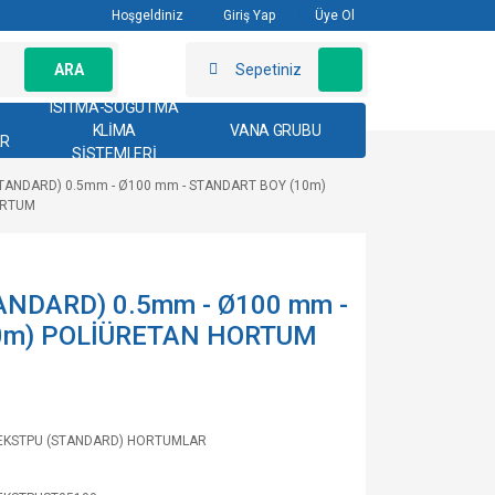
Hoşgeldiniz
Giriş Yap
Üye Ol
ARA
Sepetiniz
ISITMA-SOĞUTMA
KLİMA
VANA GRUBU
AR
SİSTEMLERİ
TANDARD) 0.5mm - Ø100 mm - STANDART BOY (10m)
ORTUM
NDARD) 0.5mm - Ø100 mm -
0m) POLİÜRETAN HORTUM
EKSTPU (STANDARD) HORTUMLAR