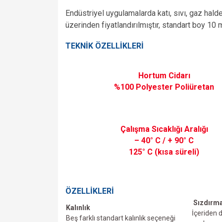
Endüstriyel uygulamalarda katı, sıvı, gaz hald
üzerinden fiyatlandırılmıştır, standart boy 10 
TEKNİK ÖZELLİKLERİ
Hortum Cidarı
%100 Polyester Poliüretan
Çalışma Sıcaklığı Aralığı
– 40° C / + 90° C
125° C (kısa süreli)
ÖZELLİKLERİ
Sızdırma
Kalınlık
İçeriden d
Beş farklı standart kalınlık seçeneği