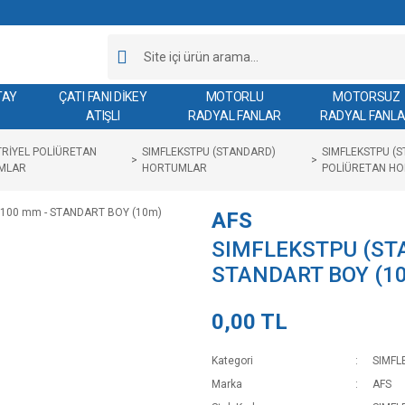
TAY
ÇATI FANI DİKEY
MOTORLU
MOTORSUZ
ATIŞLI
RADYAL FANLAR
RADYAL FANL
RİYEL POLİÜRETAN
SIMFLEKSTPU (STANDARD)
SIMFLEKSTPU (S
MLAR
HORTUMLAR
POLİÜRETAN H
AFS
SIMFLEKSTPU (STA
STANDART BOY (1
0,00 TL
Kategori
SIMFL
Marka
AFS