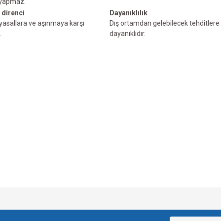
 yapmaz.
 direnci
Dayanıklılık
myasallara ve aşınmaya karşı
Dış ortamdan gelebilecek tehditlere 
.
dayanıklıdır.
e diğer konularda yetersiz gördüğünüz noktaları öneri formunu kullanarak tarafımı
Bu ürüne ilk yorumu siz yapın!