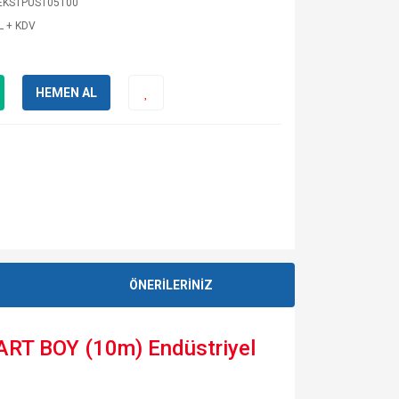
EKSTPUST05100
L + KDV
HEMEN AL
ÖNERİLERİNİZ
RT BOY (10m) Endüstriyel