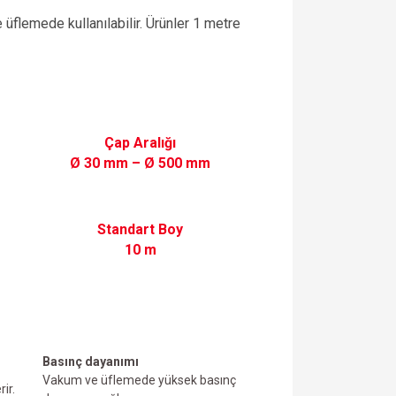
üflemede kullanılabilir. Ürünler 1 metre
Çap Aralığı
Ø 30 mm – Ø 500 mm
Standart Boy
10 m
Basınç dayanımı
Vakum ve üfIemede yüksek basınç
ir.