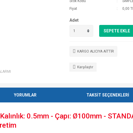
Stok Kodu
SIMFL
Fiyat
0,00 T
Adet
SEPETE EKLE
KARGO ALICIYA AİTTİR
Karşılaştır
ALARMI
YORUMLAR
TAKSİT SEÇENEKLERİ
lınlık: 0.5mm - Çapı: Ø100mm - STANDA
Üretim