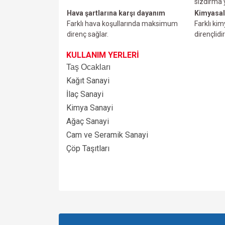
sızdırma
Hava şartlarına karşı dayanım
Kimyasal
Farklı hava koşullarında maksimum
Farklı ki
direnç sağlar.
dirençlidir
KULLANIM YERLERİ
Taş Ocakları
Kağıt Sanayi
İlaç Sanayi
Kimya Sanayi
Ağaç Sanayi
Cam ve Seramik Sanayi
Çöp Taşıtları
Bu ürünün fiyat bilgisi, resim, ürün açıklamalarında v
Görüş ve önerileriniz için teşekkür ederiz.