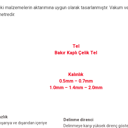
eki malzemelerin aktarımına uygun olarak tasarlanmıştır. Vakum ve 
metredir.
Tel
Bakır Kaplı Çelik Tel
Kalınlık
0.5mm – 0.7mm
1.0mm – 1.4mm – 2.0mm
zlık
Delinme direnci
ışarıya ve dışarıdan içeriye
Delinmeye karşı yüksek direnç göster