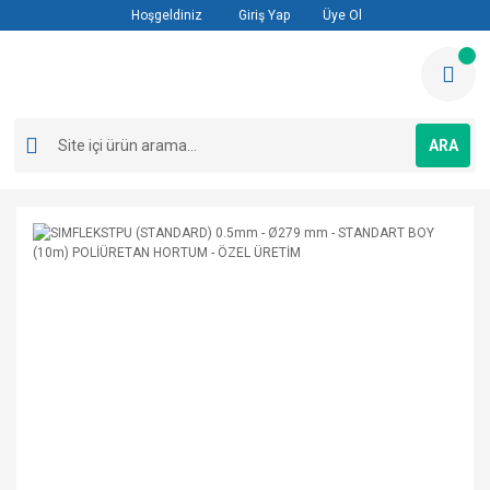
Hoşgeldiniz
Giriş Yap
Üye Ol
ARA