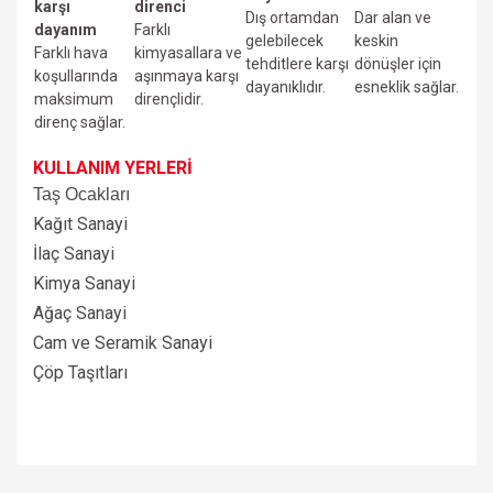
karşı
direnci
Dış ortamdan
Dar alan ve
dayanım
Farklı
gelebilecek
keskin
Farklı hava
kimyasallara ve
tehditlere karşı
dönüşler için
koşullarında
aşınmaya karşı
dayanıklıdır.
esneklik sağlar.
maksimum
dirençlidir.
direnç sağlar.
KULLANIM YERLERİ
Taş Ocakları
Kağıt Sanayi
İlaç Sanayi
Kimya Sanayi
Ağaç Sanayi
Cam ve Seramik Sanayi
Çöp Taşıtları
Bu ürünün fiyat bilgisi, resim, ürün açıklamalarında ve diğer