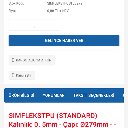
Stok Kodu
SIMFLEKSTPUST05279
Fiyat
0,00 TL + KDV
GELİNCE HABER VER
KARGO ALICIYA AİTTİR
Karşılaştır
ÜRÜN BİLGİSİ
YORUMLAR
TAKSİT SEÇENEKLERİ
ÖN
SIMFLEKSTPU (STANDARD)
Kalınlık: 0. 5mm - Çapı: Ø279mm - -