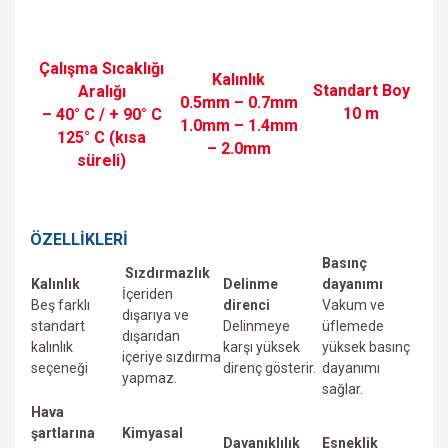
Çalışma Sıcaklığı
Kalınlık
Standart Boy
Aralığı
0.5mm – 0.7mm
10 m
– 40° C / + 90° C
1.0mm – 1.4mm
125° C (kısa
– 2.0mm
süreli)
ÖZELLİKLERİ
Basınç
Sızdırmazlık
Kalınlık
Delinme
dayanımı
İçeriden
Beş farklı
direnci
Vakum ve
dışarıya ve
standart
Delinmeye
üfIemede
dışarıdan
kalınlık
karşı yüksek
yüksek basınç
içeriye sızdırma
seçeneği
direnç gösterir.
dayanımı
yapmaz.
sağlar.
Hava
şartlarına
Kimyasal
Dayanıklılık
Esneklik