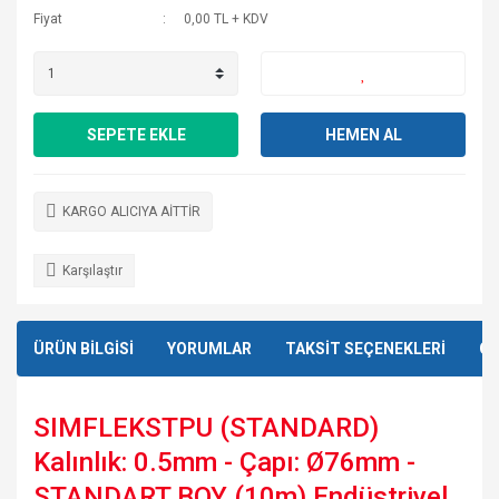
Fiyat
0,00 TL + KDV
SEPETE EKLE
HEMEN AL
KARGO ALICIYA AİTTİR
Karşılaştır
ÜRÜN BİLGİSİ
YORUMLAR
TAKSİT SEÇENEKLERİ
ÖN
SIMFLEKSTPU (STANDARD)
Kalınlık: 0.5mm - Çapı: Ø76mm -
STANDART BOY (10m) Endüstriyel