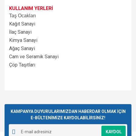
KULLANIM YERLERİ
Taş Ocakları
Kağıt Sanayi
İlaç Sanayi
Kimya Sanayi
Ağaç Sanayi
Cam ve Seramik Sanayi
Çöp Taşıtları
Bu ürünün fiyat bilgisi, resim, ürün açıklamalarında ve diğer
konularda yetersiz gördüğünüz noktaları öneri formunu
Bu ürüne ilk yorumu siz yapın!
kullanarak tarafımıza iletebilirsiniz.
Görüş ve önerileriniz için teşekkür ederiz.
KAMPANYA DUYURULARIMIZDAN HABERDAR OLMAK İÇİN
E-BÜLTENİMİZE KAYDOLABİLİRSİNİZ!
Yorum Yaz
Ürün resmi kalitesiz, bozuk veya görüntülenemiyor.
KAYDOL
Ürün açıklamasında eksik bilgiler bulunuyor.