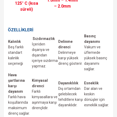
1.0mm – 1.4mm
125° C (kısa
– 2.0mm
süreli)
ÖZELLİKLERİ
Basınç
Sızdırmazlık
Kalınlık
Delinme
dayanımı
İçeriden
Beş farklı
direnci
Vakum ve
dışarıya ve
standart
Delinmeye
üfIemede
dışarıdan
kalınlık
karşı yüksek
yüksek basınç
içeriye sızdırma
seçeneği
direnç gösterir.
dayanımı
yapmaz.
sağlar.
Hava
şartlarına
Kimyasal
Dayanıklılık
Esneklik
karşı
direnci
Dış ortamdan
Dar alan ve
dayanım
Farklı
gelebilecek
keskin
Farklı hava
kimyasallara ve
tehditlere karşı
dönüşler için
koşullarında
aşınmaya karşı
dayanıklıdır.
esneklik sağlar.
maksimum
dirençlidir.
direnç sağlar.