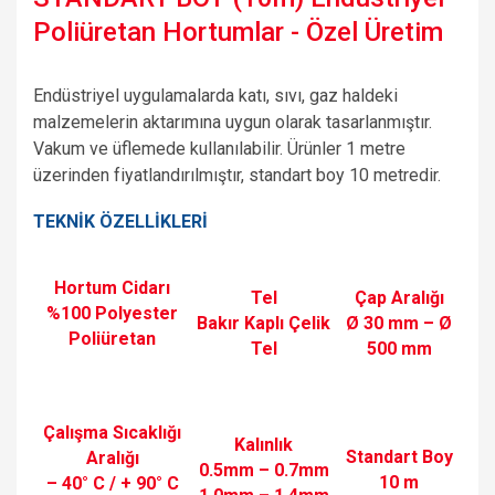
Poliüretan Hortumlar - Özel Üretim
Endüstriyel uygulamalarda katı, sıvı, gaz haldeki
malzemelerin aktarımına uygun olarak tasarlanmıştır.
Vakum ve üflemede kullanılabilir. Ürünler 1 metre
üzerinden fiyatlandırılmıştır, standart boy 10 metredir.
TEKNİK ÖZELLİKLERİ
Hortum Cidarı
Tel
Çap Aralığı
%100 Polyester
Bakır Kaplı Çelik
Ø 30 mm – Ø
Poliüretan
Tel
500 mm
Çalışma Sıcaklığı
Kalınlık
Standart Boy
Aralığı
0.5mm – 0.7mm
10 m
– 40° C / + 90° C