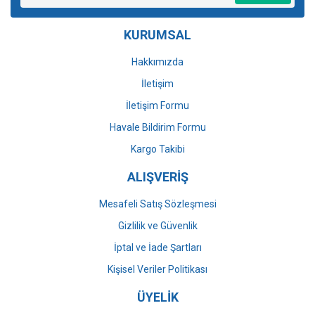
Ürün bilgilerinde hatalar bulunuyor.
KURUMSAL
Ürün fiyatı diğer sitelerden daha pahalı.
Bu ürüne benzer farklı alternatifler olmalı.
Hakkımızda
İletişim
İletişim Formu
Havale Bildirim Formu
Gönder
Kargo Takibi
ALIŞVERİŞ
Mesafeli Satış Sözleşmesi
Gizlilik ve Güvenlik
İptal ve İade Şartları
Kişisel Veriler Politikası
ÜYELİK