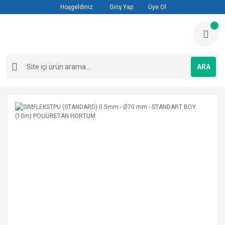
Hoşgeldiniz
Giriş Yap
Üye Ol
ARA