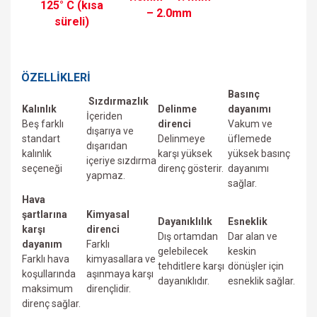
125° C (kısa
– 2.0mm
süreli)
ÖZELLİKLERİ
Basınç
Sızdırmazlık
Kalınlık
Delinme
dayanımı
İçeriden
Beş farklı
direnci
Vakum ve
dışarıya ve
standart
Delinmeye
üfIemede
dışarıdan
kalınlık
karşı yüksek
yüksek basınç
içeriye sızdırma
seçeneği
direnç gösterir.
dayanımı
yapmaz.
sağlar.
Hava
şartlarına
Kimyasal
Dayanıklılık
Esneklik
karşı
direnci
Dış ortamdan
Dar alan ve
dayanım
Farklı
gelebilecek
keskin
Farklı hava
kimyasallara ve
tehditlere karşı
dönüşler için
koşullarında
aşınmaya karşı
dayanıklıdır.
esneklik sağlar.
maksimum
dirençlidir.
direnç sağlar.