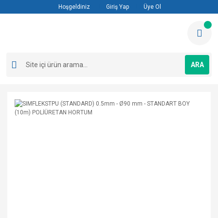
Hoşgeldiniz
Giriş Yap
Üye Ol
ARA