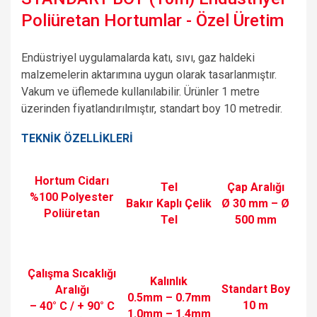
Poliüretan Hortumlar - Özel Üretim
Endüstriyel uygulamalarda katı, sıvı, gaz haldeki
malzemelerin aktarımına uygun olarak tasarlanmıştır.
Vakum ve üflemede kullanılabilir. Ürünler 1 metre
üzerinden fiyatlandırılmıştır, standart boy 10 metredir.
TEKNİK ÖZELLİKLERİ
Hortum Cidarı
Tel
Çap Aralığı
%100 Polyester
Bakır Kaplı Çelik
Ø 30 mm – Ø
Poliüretan
Tel
500 mm
Çalışma Sıcaklığı
Kalınlık
Standart Boy
Aralığı
0.5mm – 0.7mm
10 m
– 40° C / + 90° C
1.0mm – 1.4mm