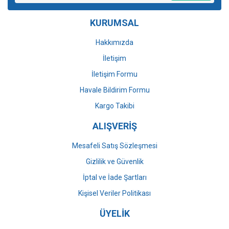
Ürün bilgilerinde hatalar bulunuyor.
KURUMSAL
Ürün fiyatı diğer sitelerden daha pahalı.
Bu ürüne benzer farklı alternatifler olmalı.
Hakkımızda
İletişim
İletişim Formu
Havale Bildirim Formu
Gönder
Kargo Takibi
ALIŞVERİŞ
Mesafeli Satış Sözleşmesi
Gizlilik ve Güvenlik
İptal ve İade Şartları
Kişisel Veriler Politikası
ÜYELİK