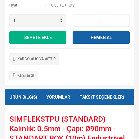
Fiyat
0,00 TL + KDV
SEPETE EKLE
HEMEN AL
KARGO ALICIYA AİTTİR
Karşılaştır
ÜRÜN BİLGİSİ
YORUMLAR
TAKSİT SEÇENEKLERİ
ÖN
SIMFLEKSTPU (STANDARD)
Kalınlık: 0.5mm - Çapı: Ø90mm -
STANDART BOY (10m) Endüstriyel