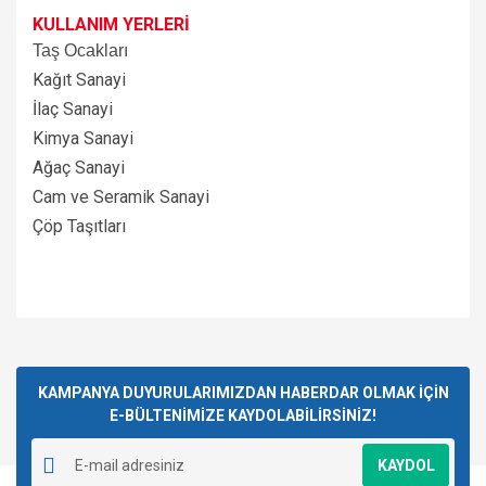
KULLANIM YERLERİ
Taş Ocakları
Kağıt Sanayi
İlaç Sanayi
Kimya Sanayi
Ağaç Sanayi
Cam ve Seramik Sanayi
Çöp Taşıtları
Bu ürünün fiyat bilgisi, resim, ürün açıklamalarında ve diğer
konularda yetersiz gördüğünüz noktaları öneri formunu
Bu ürüne ilk yorumu siz yapın!
kullanarak tarafımıza iletebilirsiniz.
Görüş ve önerileriniz için teşekkür ederiz.
KAMPANYA DUYURULARIMIZDAN HABERDAR OLMAK İÇİN
E-BÜLTENİMİZE KAYDOLABİLİRSİNİZ!
Yorum Yaz
Ürün resmi kalitesiz, bozuk veya görüntülenemiyor.
KAYDOL
Ürün açıklamasında eksik bilgiler bulunuyor.