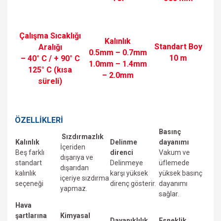
Çalışma Sıcaklığı
Kalınlık
Standart Boy
Aralığı
0.5mm – 0.7mm
10 m
– 40° C / + 90° C
1.0mm – 1.4mm
125° C (kısa
– 2.0mm
süreli)
ÖZELLİKLERİ
Basınç
Sızdırmazlık
Kalınlık
Delinme
dayanımı
İçeriden
Beş farklı
direnci
Vakum ve
dışarıya ve
standart
Delinmeye
üfIemede
dışarıdan
kalınlık
karşı yüksek
yüksek basınç
içeriye sızdırma
seçeneği
direnç gösterir.
dayanımı
yapmaz.
sağlar.
Hava
şartlarına
Kimyasal
Dayanıklılık
Esneklik