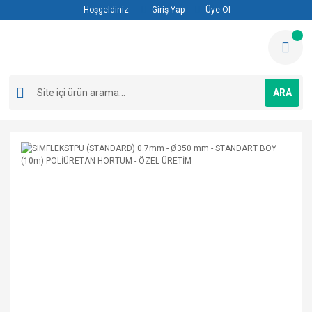
Hoşgeldiniz
Giriş Yap
Üye Ol
ARA