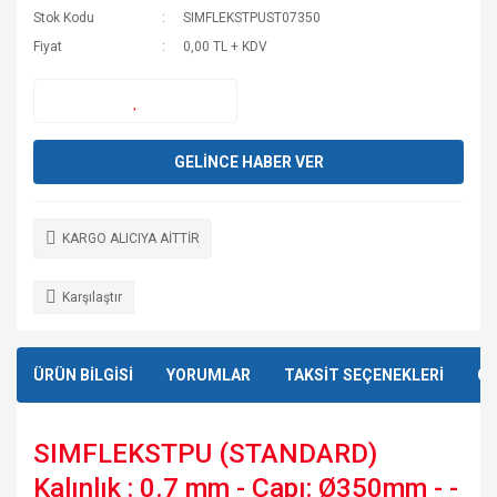
Stok Kodu
SIMFLEKSTPUST07350
Fiyat
0,00 TL + KDV
GELİNCE HABER VER
KARGO ALICIYA AİTTİR
Karşılaştır
ÜRÜN BİLGİSİ
YORUMLAR
TAKSİT SEÇENEKLERİ
ÖN
SIMFLEKSTPU (STANDARD)
Kalınlık : 0.7 mm - Çapı: Ø350mm - -