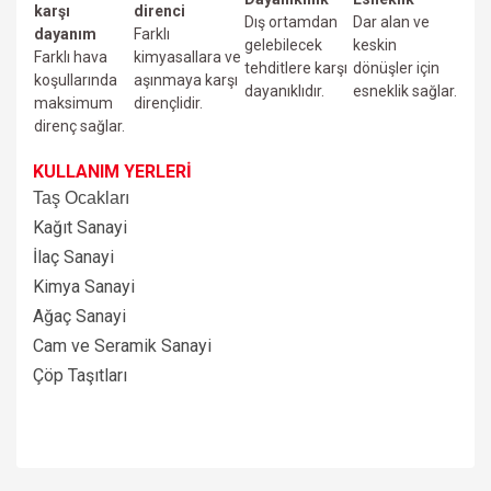
karşı
direnci
Dış ortamdan
Dar alan ve
dayanım
Farklı
gelebilecek
keskin
Farklı hava
kimyasallara ve
tehditlere karşı
dönüşler için
koşullarında
aşınmaya karşı
dayanıklıdır.
esneklik sağlar.
maksimum
dirençlidir.
direnç sağlar.
KULLANIM YERLERİ
Taş Ocakları
Kağıt Sanayi
İlaç Sanayi
Kimya Sanayi
Ağaç Sanayi
Cam ve Seramik Sanayi
Çöp Taşıtları
Bu ürünün fiyat bilgisi, resim, ürün açıklamalarında ve diğer