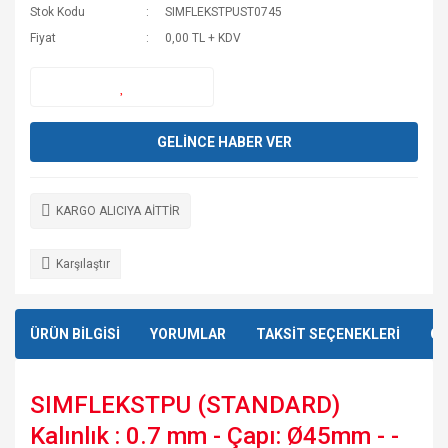
Stok Kodu
SIMFLEKSTPUST0745
Fiyat
0,00 TL + KDV
GELİNCE HABER VER
KARGO ALICIYA AİTTİR
Karşılaştır
ÜRÜN BİLGİSİ
YORUMLAR
TAKSİT SEÇENEKLERİ
ÖN
SIMFLEKSTPU (STANDARD)
Kalınlık : 0.7 mm - Çapı: Ø45mm - -