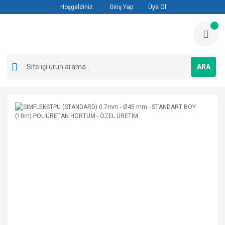
Hoşgeldiniz
Giriş Yap
Üye Ol
ARA