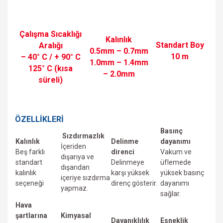
Çalışma Sıcaklığı
Kalınlık
Standart Boy
Aralığı
0.5mm – 0.7mm
10 m
– 40° C / + 90° C
1.0mm – 1.4mm
125° C (kısa
– 2.0mm
süreli)
ÖZELLİKLERİ
Basınç
Sızdırmazlık
Kalınlık
Delinme
dayanımı
İçeriden
Beş farklı
direnci
Vakum ve
dışarıya ve
standart
Delinmeye
üfIemede
dışarıdan
kalınlık
karşı yüksek
yüksek basınç
içeriye sızdırma
seçeneği
direnç gösterir.
dayanımı
yapmaz.
sağlar.
Hava
şartlarına
Kimyasal
Dayanıklılık
Esneklik