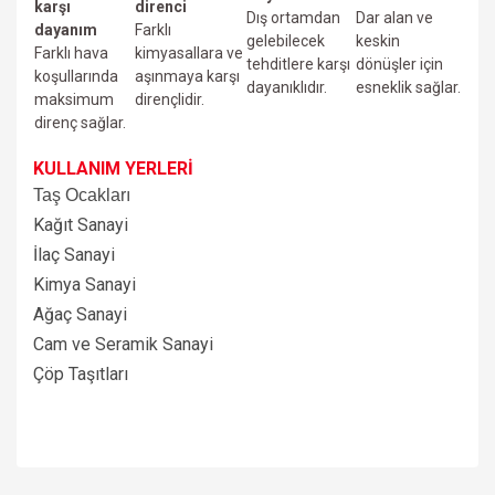
karşı
direnci
Dış ortamdan
Dar alan ve
dayanım
Farklı
gelebilecek
keskin
Farklı hava
kimyasallara ve
tehditlere karşı
dönüşler için
koşullarında
aşınmaya karşı
dayanıklıdır.
esneklik sağlar.
maksimum
dirençlidir.
direnç sağlar.
KULLANIM YERLERİ
Taş Ocakları
Kağıt Sanayi
İlaç Sanayi
Kimya Sanayi
Ağaç Sanayi
Cam ve Seramik Sanayi
Çöp Taşıtları
Bu ürünün fiyat bilgisi, resim, ürün açıklamalarında ve diğer