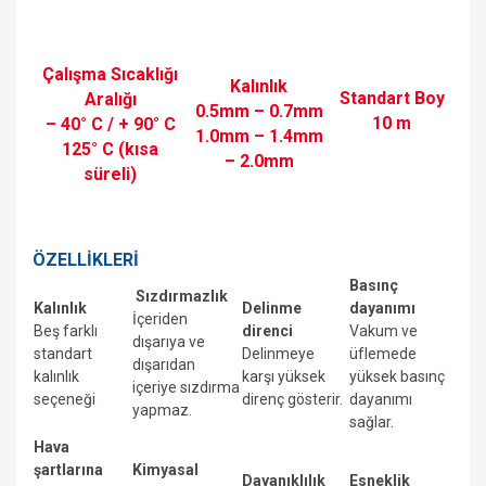
Çalışma Sıcaklığı
Kalınlık
Standart Boy
Aralığı
0.5mm – 0.7mm
10 m
– 40° C / + 90° C
1.0mm – 1.4mm
125° C (kısa
– 2.0mm
süreli)
ÖZELLİKLERİ
Basınç
Sızdırmazlık
Kalınlık
Delinme
dayanımı
İçeriden
Beş farklı
direnci
Vakum ve
dışarıya ve
standart
Delinmeye
üfIemede
dışarıdan
kalınlık
karşı yüksek
yüksek basınç
içeriye sızdırma
seçeneği
direnç gösterir.
dayanımı
yapmaz.
sağlar.
Hava
şartlarına
Kimyasal
Dayanıklılık
Esneklik