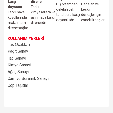
karşı
direnci
Dış ortamdan
Dar alan ve
dayanım
Farklı
gelebilecek
keskin
Farklı hava
kimyasallara ve
tehditlere karşı
dönüşler için
koşullarında
aşınmaya karşı
dayanıklıdır.
esneklik sağlar.
maksimum
dirençlidir.
direnç sağlar.
KULLANIM YERLERİ
Taş Ocakları
Kağıt Sanayi
İlaç Sanayi
Kimya Sanayi
Ağaç Sanayi
Cam ve Seramik Sanayi
Çöp Taşıtları
Bu ürünün fiyat bilgisi, resim, ürün açıklamalarında ve diğer