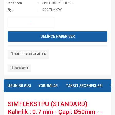
Stok Kodu
SIMFLEKSTPUST0750
Fiyat
0,00 TL + KDV
GELİNCE HABER VER
KARGO ALICIYA AİTTİR
Karşılaştır
ÜRÜN BİLGİSİ
YORUMLAR
TAKSİT SEÇENEKLERİ
ÖN
SIMFLEKSTPU (STANDARD)
Kalınlık : 0.7 mm - Çapı: Ø50mm - -