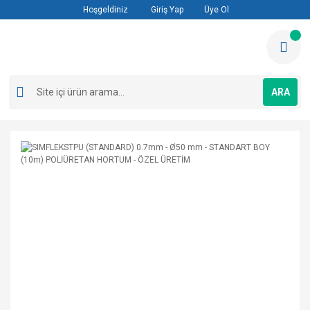
Hoşgeldiniz
Giriş Yap
Üye Ol
ARA