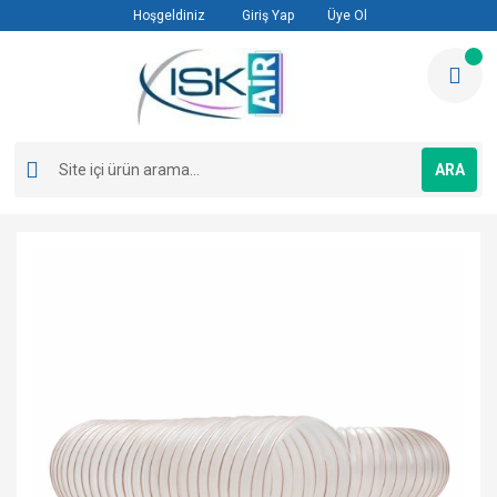
Hoşgeldiniz
Giriş Yap
Üye Ol
ARA