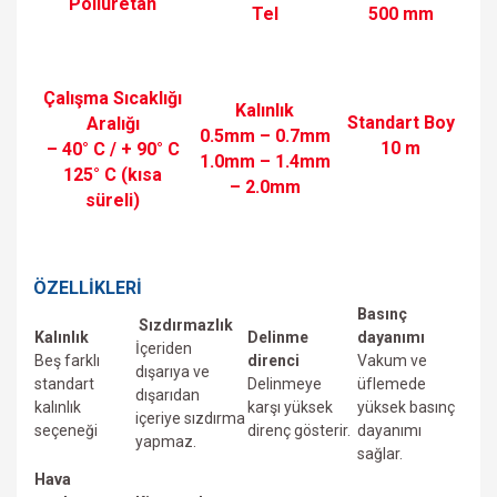
Poliüretan
Tel
500 mm
Çalışma Sıcaklığı
Kalınlık
Standart Boy
Aralığı
0.5mm – 0.7mm
10 m
– 40° C / + 90° C
1.0mm – 1.4mm
125° C (kısa
– 2.0mm
süreli)
ÖZELLİKLERİ
Basınç
Sızdırmazlık
Kalınlık
Delinme
dayanımı
İçeriden
Beş farklı
direnci
Vakum ve
dışarıya ve
standart
Delinmeye
üfIemede
dışarıdan
kalınlık
karşı yüksek
yüksek basınç
içeriye sızdırma
seçeneği
direnç gösterir.
dayanımı
yapmaz.
sağlar.
Hava