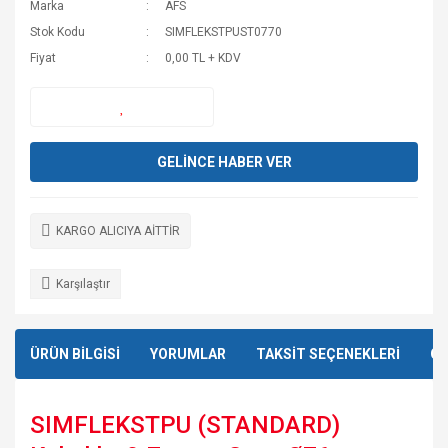
Marka
AFS
Stok Kodu
SIMFLEKSTPUST0770
Fiyat
0,00 TL + KDV
GELİNCE HABER VER
KARGO ALICIYA AİTTİR
Karşılaştır
ÜRÜN BİLGİSİ
YORUMLAR
TAKSİT SEÇENEKLERİ
ÖN
SIMFLEKSTPU (STANDARD)