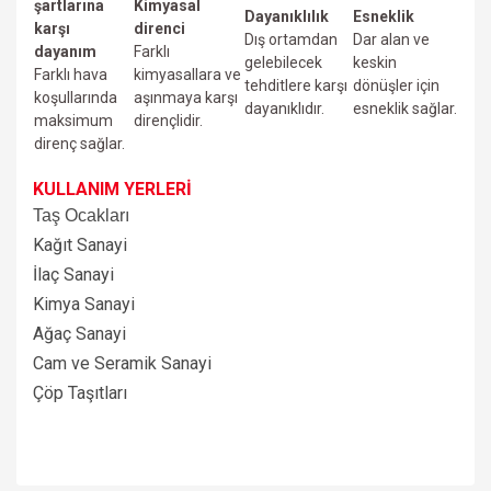
şartlarına
Kimyasal
Dayanıklılık
Esneklik
karşı
direnci
Dış ortamdan
Dar alan ve
dayanım
Farklı
gelebilecek
keskin
Farklı hava
kimyasallara ve
tehditlere karşı
dönüşler için
koşullarında
aşınmaya karşı
dayanıklıdır.
esneklik sağlar.
maksimum
dirençlidir.
direnç sağlar.
KULLANIM YERLERİ
Taş Ocakları
Kağıt Sanayi
İlaç Sanayi
Kimya Sanayi
Ağaç Sanayi
Cam ve Seramik Sanayi
Çöp Taşıtları