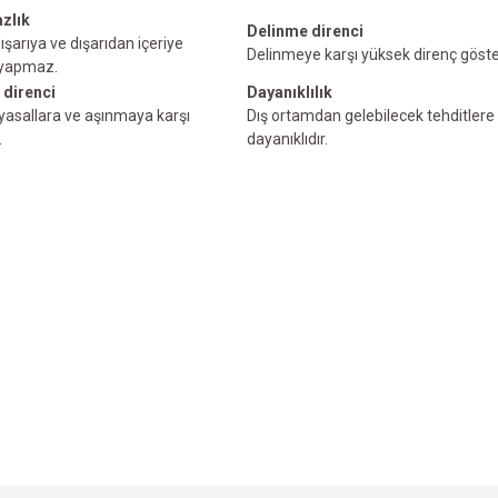
zlık
Delinme direnci
ışarıya ve dışarıdan içeriye
Delinmeye karşı yüksek direnç göster
 yapmaz.
 direnci
Dayanıklılık
myasallara ve aşınmaya karşı
Dış ortamdan gelebilecek tehditlere 
.
dayanıklıdır.
e diğer konularda yetersiz gördüğünüz noktaları öneri formunu kullanarak tarafımı