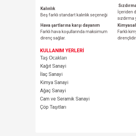
Sızdırma
Kalınlık
İçeriden d
Beş farklı standart kalınlık seçeneği
sızdırma
Hava şartlarına karşı dayanım
Kimyasal
Farklı hava koşullarında maksimum
Farklı ki
direnç sağlar.
dirençlidir
KULLANIM YERLERİ
Taş Ocakları
Kağıt Sanayi
İlaç Sanayi
Kimya Sanayi
Ağaç Sanayi
Cam ve Seramik Sanayi
Çöp Taşıtları
Bu ürünün fiyat bilgisi, resim, ürün açıklamalarında v