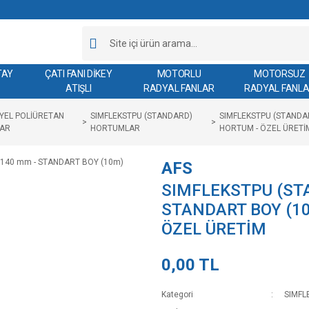
TAY
ÇATI FANI DİKEY
MOTORLU
MOTORSUZ
ATIŞLI
RADYAL FANLAR
RADYAL FANL
YEL POLİÜRETAN
SIMFLEKSTPU (STANDARD)
SIMFLEKSTPU (STANDA
AR
HORTUMLAR
HORTUM - ÖZEL ÜRETİ
AFS
SIMFLEKSTPU (STA
STANDART BOY (1
ÖZEL ÜRETİM
0,00 TL
Kategori
SIMFL