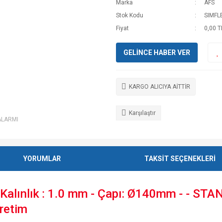
Marka
AFS
Stok Kodu
SIMFL
Fiyat
0,00 T
GELİNCE HABER VER
KARGO ALICIYA AİTTİR
Karşılaştır
ALARMI
YORUMLAR
TAKSİT SEÇENEKLERİ
ınlık : 1.0 mm - Çapı: Ø140mm - - STA
Üretim