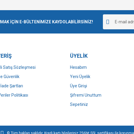
Bu ürüne ilk yorumu siz yapın!
r.
K İÇİN E-BÜLTENİMİZE KAYDOLABİLİRSİNİZ!
Yorum Yaz
ERİŞ
ÜYELİK
i Satış Sözleşmesi
Hesabım
 ve Güvenlik
Yeni Üyelik
 İade Şartları
Üye Girişi
Gönder
Veriler Politikası
Şifremi Unuttum
Sepetiniz
© Tüm hakları saklıdır. Kredi kartı bilgileriniz 256bit SSL sertifikası ile korunma