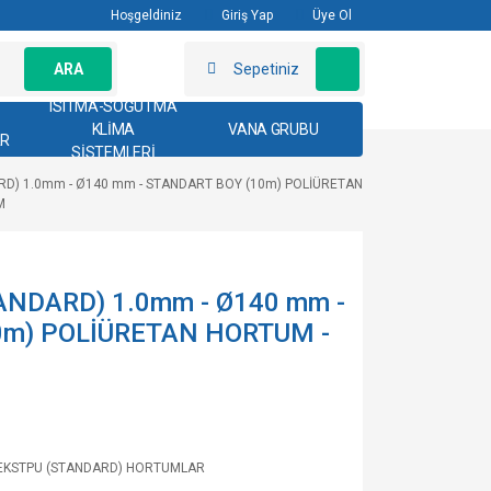
Hoşgeldiniz
Giriş Yap
Üye Ol
ARA
Sepetiniz
ISITMA-SOĞUTMA
KLİMA
VANA GRUBU
AR
SİSTEMLERİ
RD) 1.0mm - Ø140 mm - STANDART BOY (10m) POLİÜRETAN
M
NDARD) 1.0mm - Ø140 mm -
0m) POLİÜRETAN HORTUM -
EKSTPU (STANDARD) HORTUMLAR