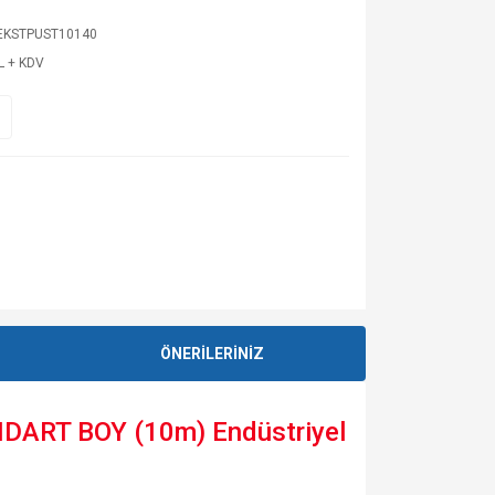
EKSTPUST10140
L + KDV
ÖNERİLERİNİZ
NDART BOY (10m) Endüstriyel