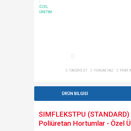
TAVSİYE ET
YORUM YAZ
FİYAT 
ÜRÜN BİLGİSİ
SIMFLEKSTPU (STANDARD) Kal
Poliüretan Hortumlar - Özel 