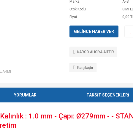
Marka
AFS
Stok Kodu
SIMFL
Fiyat
0,00 T
GELİNCE HABER VER
KARGO ALICIYA AİTTİR
Karşılaştır
ALARMI
YORUMLAR
TAKSİT SEÇENEKLERİ
ınlık : 1.0 mm - Çapı: Ø279mm - - STA
Üretim