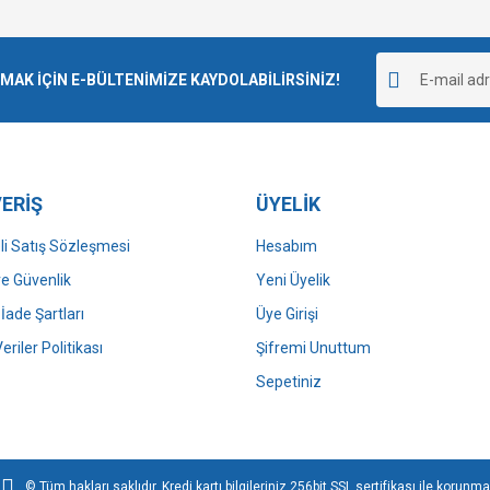
Bu ürüne ilk yorumu siz yapın!
r.
K İÇİN E-BÜLTENİMİZE KAYDOLABİLİRSİNİZ!
Yorum Yaz
ERİŞ
ÜYELİK
i Satış Sözleşmesi
Hesabım
 ve Güvenlik
Yeni Üyelik
 İade Şartları
Üye Girişi
Gönder
Veriler Politikası
Şifremi Unuttum
Sepetiniz
© Tüm hakları saklıdır. Kredi kartı bilgileriniz 256bit SSL sertifikası ile korunma