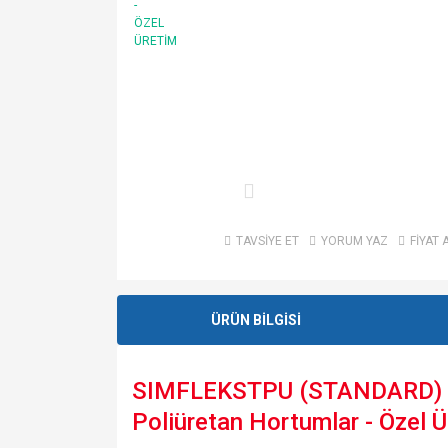
TAVSİYE ET
YORUM YAZ
FİYAT 
ÜRÜN BİLGİSİ
SIMFLEKSTPU (STANDARD) Kal
Poliüretan Hortumlar - Özel 