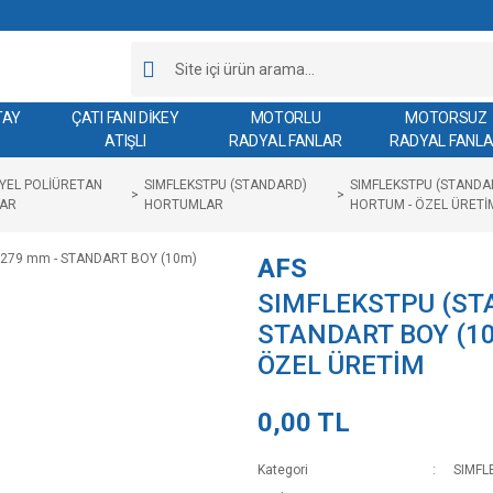
TAY
ÇATI FANI DİKEY
MOTORLU
MOTORSUZ
ATIŞLI
RADYAL FANLAR
RADYAL FANL
YEL POLİÜRETAN
SIMFLEKSTPU (STANDARD)
SIMFLEKSTPU (STANDA
AR
HORTUMLAR
HORTUM - ÖZEL ÜRETİ
AFS
SIMFLEKSTPU (STA
STANDART BOY (1
ÖZEL ÜRETİM
0,00 TL
Kategori
SIMFL