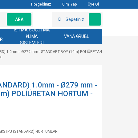
Hoşgeldiniz
Giriş Yap
Üye Ol
ARA
Sepetiniz
ISITMA-SOĞUTMA
KLİMA
VANA GRUBU
AR
SİSTEMLERİ
RD) 1.0mm - Ø279 mm - STANDART BOY (10m) POLİÜRETAN
M
NDARD) 1.0mm - Ø279 mm -
0m) POLİÜRETAN HORTUM -
EKSTPU (STANDARD) HORTUMLAR