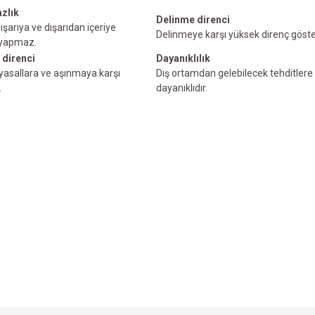
zlık
Delinme direnci
ışarıya ve dışarıdan içeriye
Delinmeye karşı yüksek direnç göster
 yapmaz.
 direnci
Dayanıklılık
myasallara ve aşınmaya karşı
Dış ortamdan gelebilecek tehditlere 
.
dayanıklıdır.
e diğer konularda yetersiz gördüğünüz noktaları öneri formunu kullanarak tarafımı