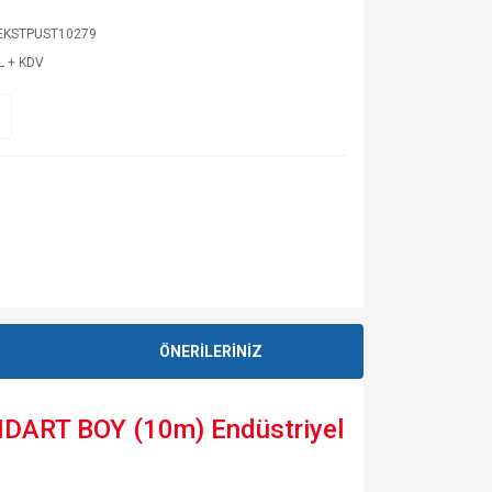
EKSTPUST10279
L + KDV
ÖNERİLERİNİZ
NDART BOY (10m) Endüstriyel