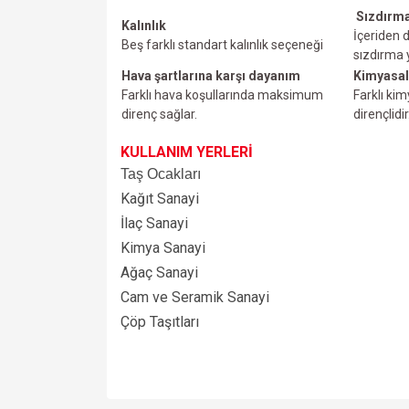
Sızdırma
Kalınlık
İçeriden d
Beş farklı standart kalınlık seçeneği
sızdırma
Hava şartlarına karşı dayanım
Kimyasal
Farklı hava koşullarında maksimum
Farklı ki
direnç sağlar.
dirençlidir
KULLANIM YERLERİ
Taş Ocakları
Kağıt Sanayi
İlaç Sanayi
Kimya Sanayi
Ağaç Sanayi
Cam ve Seramik Sanayi
Çöp Taşıtları
Bu ürünün fiyat bilgisi, resim, ürün açıklamalarında v