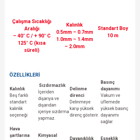
Çalışma Sıcaklığı
Kalınlık
Standart Boy
Aralığı
0.5mm – 0.7mm
10 m
– 40° C / + 90° C
1.0mm – 1.4mm
125° C (kısa
– 2.0mm
süreli)
ÖZELLİKLERİ
Basınç
Sızdırmazlık
Kalınlık
Delinme
dayanımı
İçeriden
Beş farklı
direnci
Vakum ve
dışarıya ve
standart
Delinmeye
üfIemede
dışarıdan
kalınlık
karşı yüksek
yüksek basınç
içeriye sızdırma
seçeneği
direnç gösterir.
dayanımı
yapmaz.
sağlar.
Hava
şartlarına
Kimyasal
Dayanıklılık
Esneklik