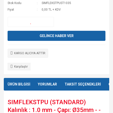
Stok Kodu
SIMFLEKSTPUST1035
Fiyat
0,00 TL + KDV
GELİNCE HABER VER
KARGO ALICIYA AİTTİR
Karşılaştır
ÜRÜN BİLGİSİ
YORUMLAR
TAKSİT SEÇENEKLERİ
ÖN
SIMFLEKSTPU (STANDARD)
Kalınlık : 1.0 mm - Çapı: Ø35mm - -