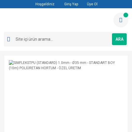
Hoşgeldiniz
Giriş Yap
Üye Ol
ARA