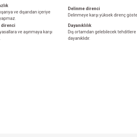
zlık
Delinme direnci
ışarıya ve dışarıdan içeriye
Delinmeye karşı yüksek direnç göster
 yapmaz.
 direnci
Dayanıklılık
myasallara ve aşınmaya karşı
Dış ortamdan gelebilecek tehditlere 
.
dayanıklıdır.
e diğer konularda yetersiz gördüğünüz noktaları öneri formunu kullanarak tarafımı