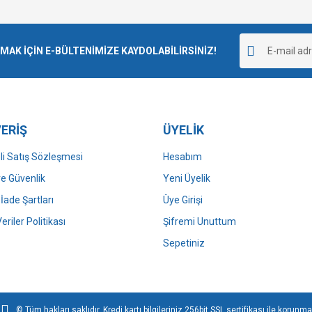
Bu ürüne ilk yorumu siz yapın!
r.
K İÇİN E-BÜLTENİMİZE KAYDOLABİLİRSİNİZ!
Yorum Yaz
ERİŞ
ÜYELİK
i Satış Sözleşmesi
Hesabım
 ve Güvenlik
Yeni Üyelik
 İade Şartları
Üye Girişi
Gönder
Veriler Politikası
Şifremi Unuttum
Sepetiniz
© Tüm hakları saklıdır. Kredi kartı bilgileriniz 256bit SSL sertifikası ile korunma