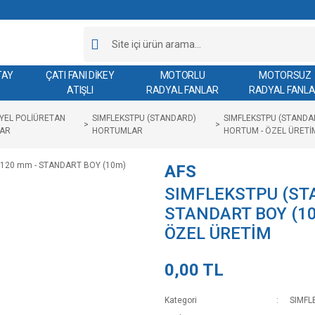
TAY
ÇATI FANI DİKEY
MOTORLU
MOTORSUZ
ATIŞLI
RADYAL FANLAR
RADYAL FANL
YEL POLİÜRETAN
SIMFLEKSTPU (STANDARD)
SIMFLEKSTPU (STANDA
AR
HORTUMLAR
HORTUM - ÖZEL ÜRETİ
AFS
SIMFLEKSTPU (STA
STANDART BOY (1
ÖZEL ÜRETİM
0,00 TL
Kategori
SIMFL