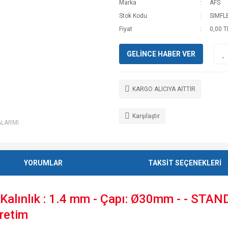
Marka
AFS
Stok Kodu
SIMFL
Fiyat
0,00 T
GELİNCE HABER VER
KARGO ALICIYA AİTTİR
Karşılaştır
ALARMI
YORUMLAR
TAKSİT SEÇENEKLERİ
ınlık : 1.4 mm - Çapı: Ø30mm - - STAN
Üretim