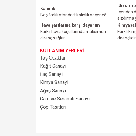
Sızdırma
Kalınlık
İçeriden d
Beş farklı standart kalınlık seçeneği
sızdırma
Hava şartlarına karşı dayanım
Kimyasal
Farklı hava koşullarında maksimum
Farklı ki
direnç sağlar.
dirençlidir
KULLANIM YERLERİ
Taş Ocakları
Kağıt Sanayi
İlaç Sanayi
Kimya Sanayi
Ağaç Sanayi
Cam ve Seramik Sanayi
Çöp Taşıtları
Bu ürünün fiyat bilgisi, resim, ürün açıklamalarında v