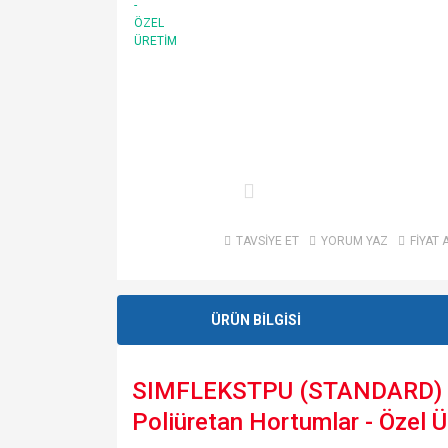
TAVSİYE ET
YORUM YAZ
FİYAT 
ÜRÜN BİLGİSİ
SIMFLEKSTPU (STANDARD) Kal
Poliüretan Hortumlar - Özel 