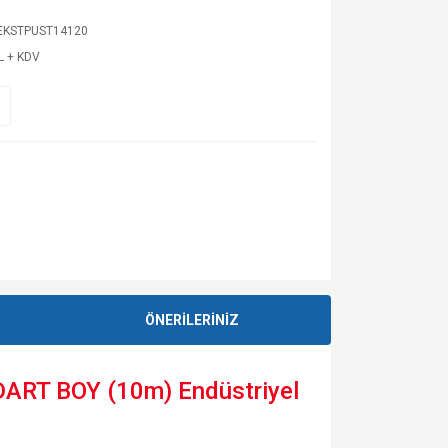
EKSTPUST14120
L + KDV
ÖNERİLERİNİZ
DART BOY (10m) Endüstriyel