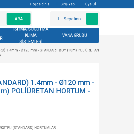
Hoşgeldiniz
Giriş Yap
Üye Ol
ARA
Sepetiniz
ISITMA-SOĞUTMA
KLİMA
VANA GRUBU
AR
SİSTEMLERİ
RD) 1.4mm - Ø120 mm - STANDART BOY (10m) POLİÜRETAN
M
NDARD) 1.4mm - Ø120 mm -
0m) POLİÜRETAN HORTUM -
EKSTPU (STANDARD) HORTUMLAR