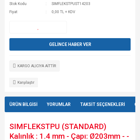
Stok Kodu
SIMFLEKSTPUST14203
Fiyat
0,00 TL + KDV
GELİNCE HABER VER
KARGO ALICIYA AİTTİR
Karşılaştır
ÜRÜN BİLGİSİ
YORUMLAR
TAKSİT SEÇENEKLERİ
ÖN
SIMFLEKSTPU (STANDARD)
Kalınlık : 1.4 mm - Çapı: Ø203mm - -