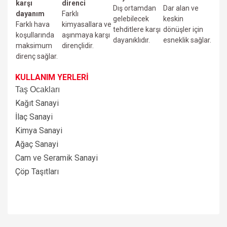
karşı
direnci
Dış ortamdan
Dar alan ve
dayanım
Farklı
gelebilecek
keskin
Farklı hava
kimyasallara ve
tehditlere karşı
dönüşler için
koşullarında
aşınmaya karşı
dayanıklıdır.
esneklik sağlar.
maksimum
dirençlidir.
direnç sağlar.
KULLANIM YERLERİ
Taş Ocakları
Kağıt Sanayi
İlaç Sanayi
Kimya Sanayi
Ağaç Sanayi
Cam ve Seramik Sanayi
Çöp Taşıtları
Bu ürünün fiyat bilgisi, resim, ürün açıklamalarında ve diğer