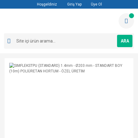
Hoşgeldiniz
Giriş Yap
Üye Ol
ARA