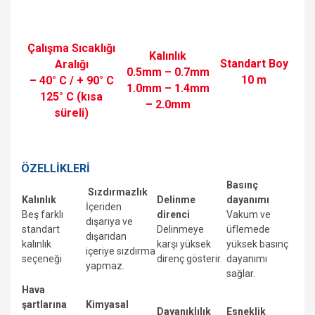
Çalışma Sıcaklığı
Kalınlık
Standart Boy
Aralığı
0.5mm – 0.7mm
10 m
– 40° C / + 90° C
1.0mm – 1.4mm
125° C (kısa
– 2.0mm
süreli)
ÖZELLİKLERİ
Basınç
Sızdırmazlık
Kalınlık
Delinme
dayanımı
İçeriden
Beş farklı
direnci
Vakum ve
dışarıya ve
standart
Delinmeye
üfIemede
dışarıdan
kalınlık
karşı yüksek
yüksek basınç
içeriye sızdırma
seçeneği
direnç gösterir.
dayanımı
yapmaz.
sağlar.
Hava
şartlarına
Kimyasal
Dayanıklılık
Esneklik