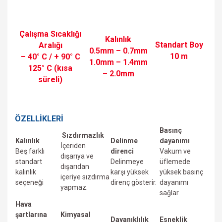
Çalışma Sıcaklığı
Kalınlık
Standart Boy
Aralığı
0.5mm – 0.7mm
10 m
– 40° C / + 90° C
1.0mm – 1.4mm
125° C (kısa
– 2.0mm
süreli)
ÖZELLİKLERİ
Basınç
Sızdırmazlık
Kalınlık
Delinme
dayanımı
İçeriden
Beş farklı
direnci
Vakum ve
dışarıya ve
standart
Delinmeye
üfIemede
dışarıdan
kalınlık
karşı yüksek
yüksek basınç
içeriye sızdırma
seçeneği
direnç gösterir.
dayanımı
yapmaz.
sağlar.
Hava
şartlarına
Kimyasal
Dayanıklılık
Esneklik