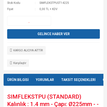
Stok Kodu
SIMFLEKSTPUST14225
Fiyat
0,00 TL + KDV
GELİNCE HABER VER
KARGO ALICIYA AİTTİR
Karşılaştır
ÜRÜN BİLGİSİ
YORUMLAR
TAKSİT SEÇENEKLERİ
ÖN
SIMFLEKSTPU (STANDARD)
Kalınlık : 1.4 mm - Çapı: Ø225mm - -