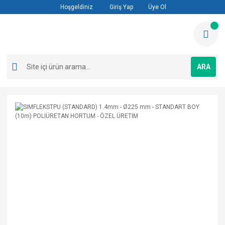
Hoşgeldiniz
Giriş Yap
Üye Ol
ARA