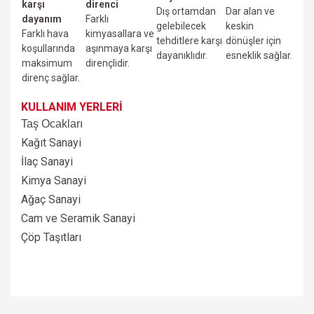
karşı
direnci
Dış ortamdan
Dar alan ve
dayanım
Farklı
gelebilecek
keskin
Farklı hava
kimyasallara ve
tehditlere karşı
dönüşler için
koşullarında
aşınmaya karşı
dayanıklıdır.
esneklik sağlar.
maksimum
dirençlidir.
direnç sağlar.
KULLANIM YERLERİ
Taş Ocakları
Kağıt Sanayi
İlaç Sanayi
Kimya Sanayi
Ağaç Sanayi
Cam ve Seramik Sanayi
Çöp Taşıtları
Bu ürünün fiyat bilgisi, resim, ürün açıklamalarında ve diğer