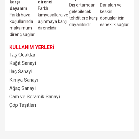
karşı
direnci
Dış ortamdan
Dar alan ve
dayanım
Farklı
gelebilecek
keskin
Farklı hava
kimyasallara ve
tehditlere karşı
dönüşler için
koşullarında
aşınmaya karşı
dayanıklıdır.
esneklik sağlar.
maksimum
dirençlidir.
direnç sağlar.
KULLANIM YERLERİ
Taş Ocakları
Kağıt Sanayi
İlaç Sanayi
Kimya Sanayi
Ağaç Sanayi
Cam ve Seramik Sanayi
Çöp Taşıtları
Bu ürünün fiyat bilgisi, resim, ürün açıklamalarında ve diğer