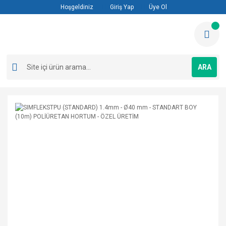
Hoşgeldiniz
Giriş Yap
Üye Ol
ARA