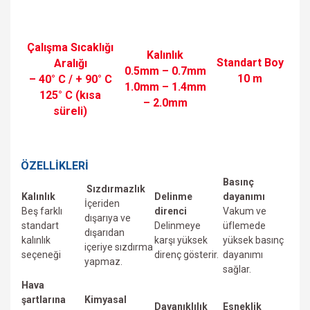
Çalışma Sıcaklığı
Kalınlık
Standart Boy
Aralığı
0.5mm – 0.7mm
10 m
– 40° C / + 90° C
1.0mm – 1.4mm
125° C (kısa
– 2.0mm
süreli)
ÖZELLİKLERİ
Basınç
Sızdırmazlık
Kalınlık
Delinme
dayanımı
İçeriden
Beş farklı
direnci
Vakum ve
dışarıya ve
standart
Delinmeye
üfIemede
dışarıdan
kalınlık
karşı yüksek
yüksek basınç
içeriye sızdırma
seçeneği
direnç gösterir.
dayanımı
yapmaz.
sağlar.
Hava
şartlarına
Kimyasal
Dayanıklılık
Esneklik