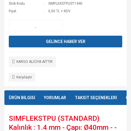
Stok Kodu
SIMFLEKSTPUST1440
Fiyat
0,00 TL + KDV
GELİNCE HABER VER
KARGO ALICIYA AİTTİR
Karşılaştır
ÜRÜN BİLGİSİ
YORUMLAR
TAKSİT SEÇENEKLERİ
ÖN
SIMFLEKSTPU (STANDARD)
Kalınlık : 1.4 mm - Çapı: Ø40mm - -