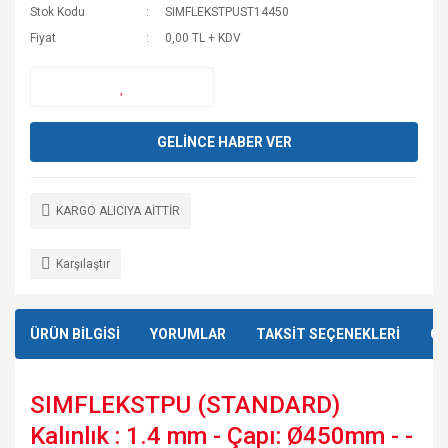
Stok Kodu
SIMFLEKSTPUST14450
Fiyat
0,00 TL + KDV
GELİNCE HABER VER
KARGO ALICIYA AİTTİR
Karşılaştır
ÜRÜN BİLGİSİ
YORUMLAR
TAKSİT SEÇENEKLERİ
ÖN
SIMFLEKSTPU (STANDARD)
Kalınlık : 1.4 mm - Çapı: Ø450mm - -