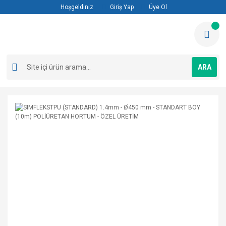
Hoşgeldiniz
Giriş Yap
Üye Ol
ARA