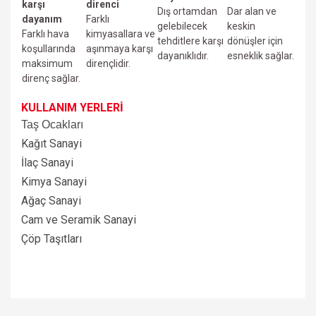
karşı
direnci
Dış ortamdan
Dar alan ve
dayanım
Farklı
gelebilecek
keskin
Farklı hava
kimyasallara ve
tehditlere karşı
dönüşler için
koşullarında
aşınmaya karşı
dayanıklıdır.
esneklik sağlar.
maksimum
dirençlidir.
direnç sağlar.
KULLANIM YERLERİ
Taş Ocakları
Kağıt Sanayi
İlaç Sanayi
Kimya Sanayi
Ağaç Sanayi
Cam ve Seramik Sanayi
Çöp Taşıtları
Bu ürünün fiyat bilgisi, resim, ürün açıklamalarında ve diğer