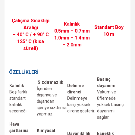
Çalışma Sıcaklığı
Kalınlık
Standart Boy
Aralığı
0.5mm – 0.7mm
10 m
– 40° C / + 90° C
1.0mm – 1.4mm
125° C (kısa
– 2.0mm
süreli)
ÖZELLİKLERİ
Basınç
Sızdırmazlık
Kalınlık
Delinme
dayanımı
İçeriden
Beş farklı
direnci
Vakum ve
dışarıya ve
standart
Delinmeye
üfIemede
dışarıdan
kalınlık
karşı yüksek
yüksek basınç
içeriye sızdırma
seçeneği
direnç gösterir.
dayanımı
yapmaz.
sağlar.
Hava
şartlarına
Kimyasal
Dayanıklılık
Esneklik