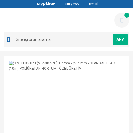
Hoşgeldiniz
Giriş Yap
Üye Ol
ARA