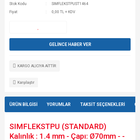
Stok Kodu
SIMFLEKSTPUST1464
Fiyat
0,00 TL + KDV
GELİNCE HABER VER
KARGO ALICIYA AİTTİR
Karşılaştır
ÜRÜN BİLGİSİ
YORUMLAR
TAKSİT SEÇENEKLERİ
ÖN
SIMFLEKSTPU (STANDARD)
Kalınlık : 1.4 mm - Çapı: Ø70mm - -