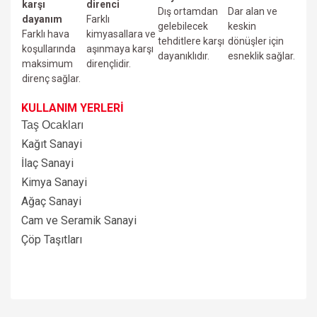
karşı
direnci
Dış ortamdan
Dar alan ve
dayanım
Farklı
gelebilecek
keskin
Farklı hava
kimyasallara ve
tehditlere karşı
dönüşler için
koşullarında
aşınmaya karşı
dayanıklıdır.
esneklik sağlar.
maksimum
dirençlidir.
direnç sağlar.
KULLANIM YERLERİ
Taş Ocakları
Kağıt Sanayi
İlaç Sanayi
Kimya Sanayi
Ağaç Sanayi
Cam ve Seramik Sanayi
Çöp Taşıtları
Bu ürünün fiyat bilgisi, resim, ürün açıklamalarında ve diğer