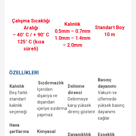
Çalışma Sıcaklığı
Kalınlık
Standart Boy
Aralığı
0.5mm – 0.7mm
10 m
– 40° C / + 90° C
1.0mm – 1.4mm
125° C (kısa
– 2.0mm
süreli)
ÖZELLİKLERİ
Basınç
Sızdırmazlık
Kalınlık
Delinme
dayanımı
İçeriden
Beş farklı
direnci
Vakum ve
dışarıya ve
standart
Delinmeye
üfIemede
dışarıdan
kalınlık
karşı yüksek
yüksek basınç
içeriye sızdırma
seçeneği
direnç gösterir.
dayanımı
yapmaz.
sağlar.
Hava
şartlarına
Kimyasal
Dayanıklılık
Esneklik