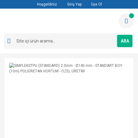
Hoşgeldiniz
Giriş Yap
Üye Ol
ARA