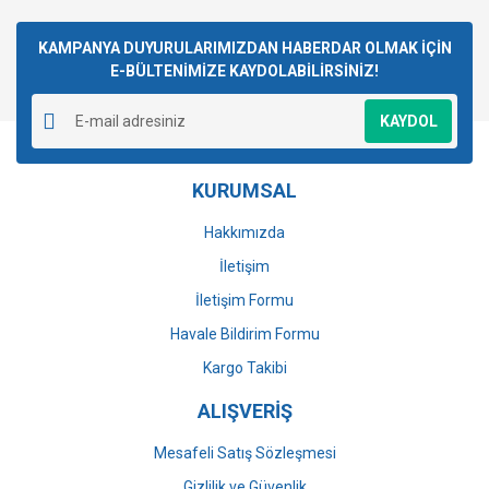
konularda yetersiz gördüğünüz noktaları öneri formunu
Bu ürüne ilk yorumu siz yapın!
kullanarak tarafımıza iletebilirsiniz.
Görüş ve önerileriniz için teşekkür ederiz.
KAMPANYA DUYURULARIMIZDAN HABERDAR OLMAK İÇİN
E-BÜLTENİMİZE KAYDOLABİLİRSİNİZ!
Yorum Yaz
Ürün resmi kalitesiz, bozuk veya görüntülenemiyor.
KAYDOL
Ürün açıklamasında eksik bilgiler bulunuyor.
Ürün bilgilerinde hatalar bulunuyor.
KURUMSAL
Ürün fiyatı diğer sitelerden daha pahalı.
Bu ürüne benzer farklı alternatifler olmalı.
Hakkımızda
İletişim
İletişim Formu
Havale Bildirim Formu
Gönder
Kargo Takibi
ALIŞVERİŞ
Mesafeli Satış Sözleşmesi
Gizlilik ve Güvenlik