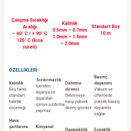
Çalışma Sıcaklığı
Kalınlık
Standart Boy
Aralığı
0.5mm – 0.7mm
10 m
– 40° C / + 90° C
1.0mm – 1.4mm
125° C (kısa
– 2.0mm
süreli)
ÖZELLİKLERİ
Basınç
Sızdırmazlık
Kalınlık
Delinme
dayanımı
İçeriden
Beş farklı
direnci
Vakum ve
dışarıya ve
standart
Delinmeye
üfIemede
dışarıdan
kalınlık
karşı yüksek
yüksek basınç
içeriye sızdırma
seçeneği
direnç gösterir.
dayanımı
yapmaz.
sağlar.
Hava
şartlarına
Kimyasal
Dayanıklılık
Esneklik