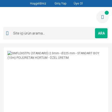
Hoşgeldiniz
Giriş Yap
Üye Ol
ARA