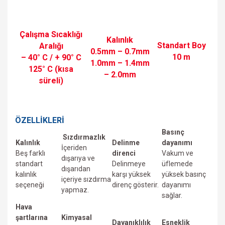
Çalışma Sıcaklığı
Kalınlık
Standart Boy
Aralığı
0.5mm – 0.7mm
10 m
– 40° C / + 90° C
1.0mm – 1.4mm
125° C (kısa
– 2.0mm
süreli)
ÖZELLİKLERİ
Basınç
Sızdırmazlık
Kalınlık
Delinme
dayanımı
İçeriden
Beş farklı
direnci
Vakum ve
dışarıya ve
standart
Delinmeye
üfIemede
dışarıdan
kalınlık
karşı yüksek
yüksek basınç
içeriye sızdırma
seçeneği
direnç gösterir.
dayanımı
yapmaz.
sağlar.
Hava
şartlarına
Kimyasal
Dayanıklılık
Esneklik