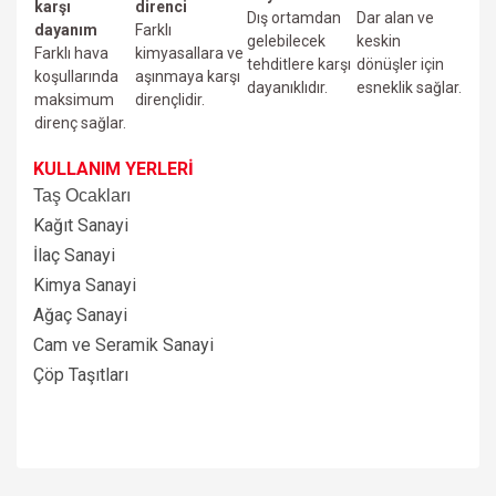
karşı
direnci
Dış ortamdan
Dar alan ve
dayanım
Farklı
gelebilecek
keskin
Farklı hava
kimyasallara ve
tehditlere karşı
dönüşler için
koşullarında
aşınmaya karşı
dayanıklıdır.
esneklik sağlar.
maksimum
dirençlidir.
direnç sağlar.
KULLANIM YERLERİ
Taş Ocakları
Kağıt Sanayi
İlaç Sanayi
Kimya Sanayi
Ağaç Sanayi
Cam ve Seramik Sanayi
Çöp Taşıtları
Bu ürünün fiyat bilgisi, resim, ürün açıklamalarında ve diğer