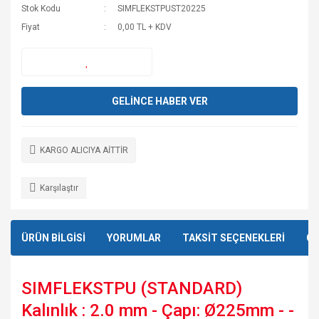
Stok Kodu
SIMFLEKSTPUST20225
Fiyat
0,00 TL + KDV
GELİNCE HABER VER
KARGO ALICIYA AİTTİR
Karşılaştır
ÜRÜN BİLGİSİ
YORUMLAR
TAKSİT SEÇENEKLERİ
ÖN
SIMFLEKSTPU (STANDARD)
Kalınlık : 2.0 mm - Çapı: Ø225mm - -