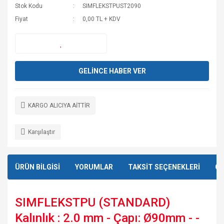
Stok Kodu
SIMFLEKSTPUST2090
Fiyat
0,00 TL + KDV
GELİNCE HABER VER
KARGO ALICIYA AİTTİR
Karşılaştır
ÜRÜN BİLGİSİ
YORUMLAR
TAKSİT SEÇENEKLERİ
ÖN
SIMFLEKSTPU (STANDARD)
Kalınlık : 2.0 mm - Çapı: Ø90mm - -