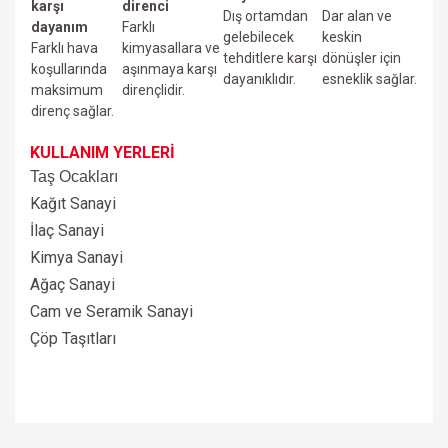
karşı
direnci
Dış ortamdan
Dar alan ve
dayanım
Farklı
gelebilecek
keskin
Farklı hava
kimyasallara ve
tehditlere karşı
dönüşler için
koşullarında
aşınmaya karşı
dayanıklıdır.
esneklik sağlar.
maksimum
dirençlidir.
direnç sağlar.
KULLANIM YERLERİ
Taş Ocakları
Kağıt Sanayi
İlaç Sanayi
Kimya Sanayi
Ağaç Sanayi
Cam ve Seramik Sanayi
Çöp Taşıtları
Bu ürünün fiyat bilgisi, resim, ürün açıklamalarında ve diğer