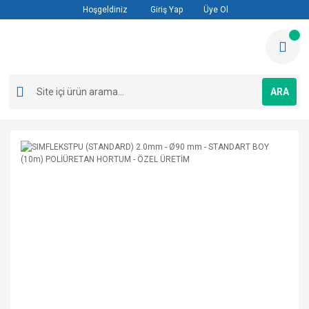
Hoşgeldiniz
Giriş Yap
Üye Ol
ARA