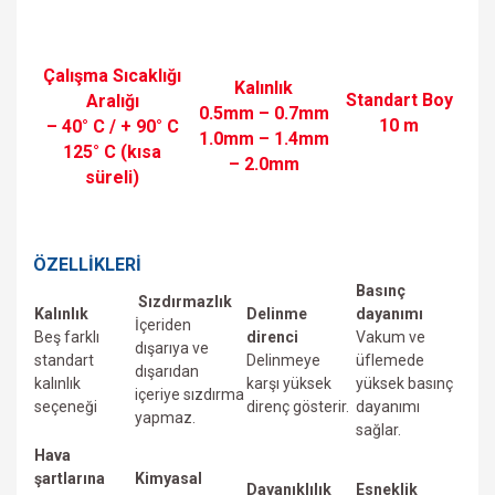
Çalışma Sıcaklığı
Kalınlık
Standart Boy
Aralığı
0.5mm – 0.7mm
10 m
– 40° C / + 90° C
1.0mm – 1.4mm
125° C (kısa
– 2.0mm
süreli)
ÖZELLİKLERİ
Basınç
Sızdırmazlık
Kalınlık
Delinme
dayanımı
İçeriden
Beş farklı
direnci
Vakum ve
dışarıya ve
standart
Delinmeye
üfIemede
dışarıdan
kalınlık
karşı yüksek
yüksek basınç
içeriye sızdırma
seçeneği
direnç gösterir.
dayanımı
yapmaz.
sağlar.
Hava
şartlarına
Kimyasal
Dayanıklılık
Esneklik