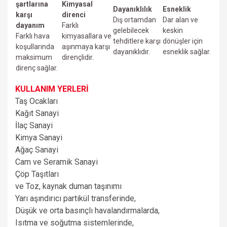
şartlarına
Kimyasal
Dayanıklılık
Esneklik
karşı
direnci
Dış ortamdan
Dar alan ve
dayanım
Farklı
gelebilecek
keskin
Farklı hava
kimyasallara ve
tehditlere karşı
dönüşler için
koşullarında
aşınmaya karşı
dayanıklıdır.
esneklik sağlar.
maksimum
dirençlidir.
direnç sağlar.
KULLANIM YERLERİ
Taş Ocakları
Kağıt Sanayi
İlaç Sanayi
Kimya Sanayi
Ağaç Sanayi
Cam ve Seramik Sanayi
Çöp Taşıtları
ve
Toz, kaynak duman taşınımı
Yarı aşındırıcı partikül transferinde,
Düşük ve orta basınçlı havalandırmalarda,
Isıtma ve soğutma sistemlerinde,