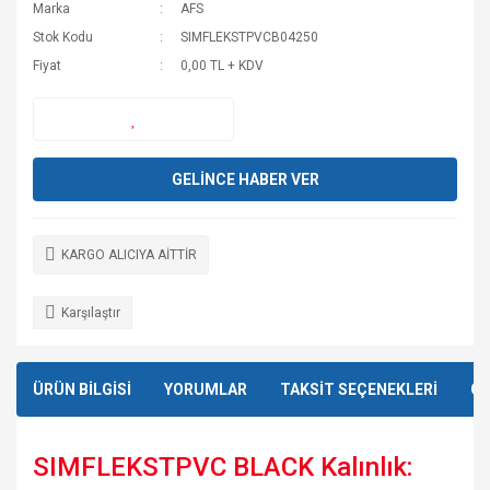
Marka
AFS
Stok Kodu
SIMFLEKSTPVCB04250
Fiyat
0,00 TL + KDV
GELİNCE HABER VER
KARGO ALICIYA AİTTİR
Karşılaştır
ÜRÜN BİLGİSİ
YORUMLAR
TAKSİT SEÇENEKLERİ
ÖN
SIMFLEKSTPVC BLACK Kalınlık: