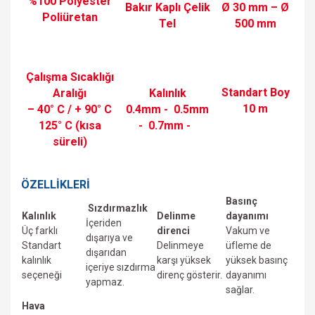
%100 Polyester
Bakır Kaplı Çelik
Ø 30 mm – Ø
Poliüretan
Tel
500 mm
Çalışma Sıcaklığı
Standart Boy
Aralığı
Kalınlık
10 m
– 40° C / + 90° C
0.4mm -
0.5mm
125° C (kısa
-
0.7mm -
süreli)
ÖZELLİKLERİ
Basınç
Sızdırmazlık
Kalınlık
Delinme
dayanımı
İçeriden
Üç farklı
direnci
Vakum ve
dışarıya ve
Standart
Delinmeye
üfIeme de
dışarıdan
kalınlık
karşı yüksek
yüksek basınç
içeriye sızdırma
seçeneği
direnç gösterir.
dayanımı
yapmaz.
sağlar.
Hava