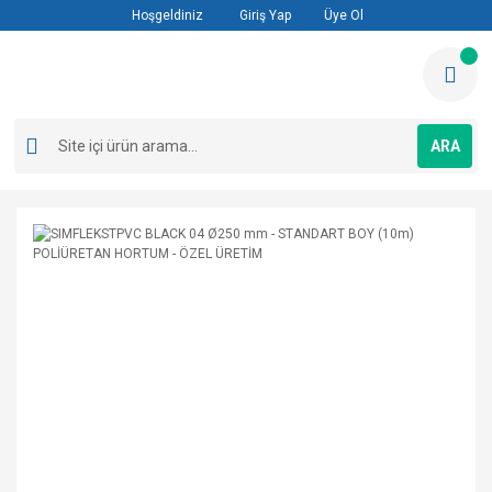
Hoşgeldiniz
Giriş Yap
Üye Ol
ARA