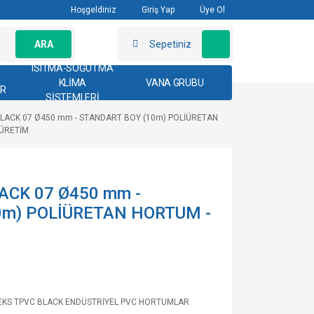
Hoşgeldiniz
Giriş Yap
Üye Ol
ARA
Sepetiniz
ISITMA-SOĞUTMA
KLİMA
VANA GRUBU
AR
SİSTEMLERİ
LACK 07 Ø450 mm - STANDART BOY (10m) POLİÜRETAN
 ÜRETİM
ACK 07 Ø450 mm -
0m) POLİÜRETAN HORTUM -
EKS TPVC BLACK ENDÜSTRİYEL PVC HORTUMLAR