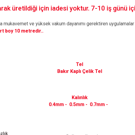
ak üretildiği için iadesi yoktur. 7-10 iş günü içi
a mukavemet ve yüksek vakum dayanımı gerektiren uygulamalar iç
rt boy 10 metredir..
Tel
Bakır Kaplı Çelik Tel
Kalınlık
0.4mm -
0.5mm -
0.7mm -
zlık