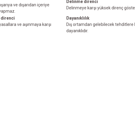
Delinme direnci
ışarıya ve dışarıdan içeriye
Delinmeye karşı yüksek direnç göster
 yapmaz.
 direnci
Dayanıklılık
myasallara ve aşınmaya karşı
Dış ortamdan gelebilecek tehditlere 
.
dayanıklıdır.