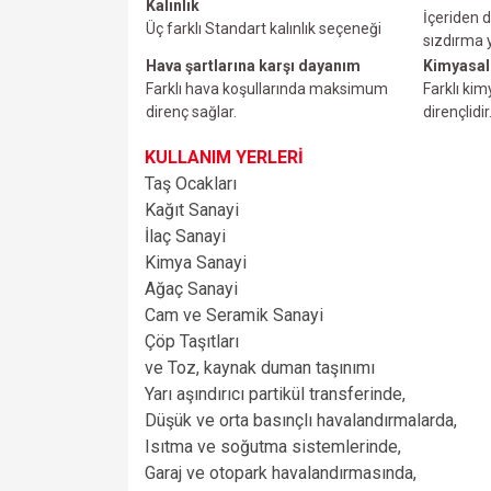
Kalınlık
İçeriden d
Üç farklı Standart kalınlık seçeneği
sızdırma
Hava şartlarına karşı dayanım
Kimyasal
Farklı hava koşullarında maksimum
Farklı ki
direnç sağlar.
dirençlidir
KULLANIM YERLERİ
Taş Ocakları
Kağıt Sanayi
İlaç Sanayi
Kimya Sanayi
Ağaç Sanayi
Cam ve Seramik Sanayi
Çöp Taşıtları
ve
Toz, kaynak duman taşınımı
Yarı aşındırıcı partikül transferinde,
Düşük ve orta basınçlı havalandırmalarda,
Isıtma ve soğutma sistemlerinde,
Garaj ve otopark havalandırmasında,