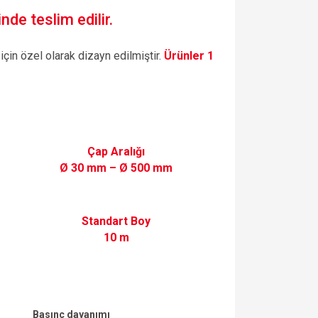
nde teslim edilir.
in özel olarak dizayn edilmiştir.
Ürünler 1
Çap Aralığı
Ø 30 mm – Ø 500 mm
Standart Boy
10 m
Basınç dayanımı