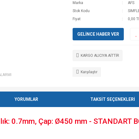
Marka
AFS
Stok Kodu
SIMFL
Fiyat
0,00 T
GELİNCE HABER VER
KARGO ALICIYA AİTTİR
Karşılaştır
ALARMI
YORUMLAR
TAKSİT SEÇENEKLERİ
ık: 0.7mm, Çap: Ø450 mm - STANDART BO