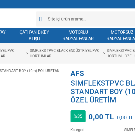
TAY
ÇATI FANI DİKEY
MOTORLU
MOTORSUZ
ATIŞLI
RADYAL FANLAR
RADYAL FANL
İYEL PVC
SIMFLEKS TPVC BLACK ENDÜSTRİYEL PVC
SIMFLEKSTPVC B
LAR
HORTUMLAR
HORTUM - ÖZEL
AFS
SIMFLEKSTPVC BL
STANDART BOY (1
ÖZEL ÜRETİM
0,00 TL
%35
0,00 TL
Kategori
SIMFL