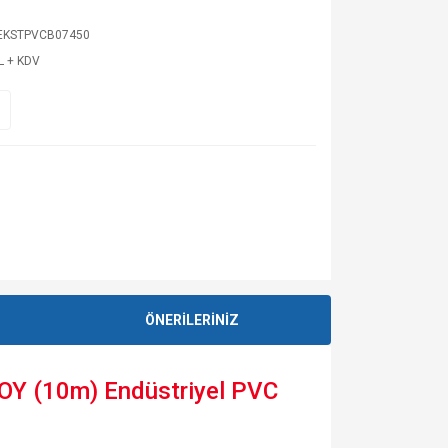
EKSTPVCB07450
L + KDV
ÖNERİLERİNİZ
Y (10m) Endüstriyel PVC