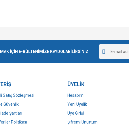
e diğer konularda yetersiz gördüğünüz noktaları öneri formunu kullanarak tarafımı
Bu ürüne ilk yorumu siz yapın!
r.
K İÇİN E-BÜLTENİMİZE KAYDOLABİLİRSİNİZ!
Yorum Yaz
ERİŞ
ÜYELİK
i Satış Sözleşmesi
Hesabım
 ve Güvenlik
Yeni Üyelik
 İade Şartları
Üye Girişi
Gönder
Veriler Politikası
Şifremi Unuttum