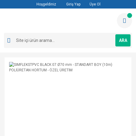
Hoşgeldiniz
Giriş Yap
Üye Ol
ARA