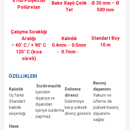
%100 Polyester
Bakır Kaplı Çelik
Ø 30 mm – Ø
Poliüretan
Tel
500 mm
Çalışma Sıcaklığı
Standart Boy
Aralığı
Kalınlık
10 m
– 40° C / + 90° C
0.4mm -
0.5mm
125° C (kısa
-
0.7mm -
süreli)
ÖZELLİKLERİ
Basınç
Sızdırmazlık
Kalınlık
Delinme
dayanımı
İçeriden
Üç farklı
direnci
Vakum ve
dışarıya ve
Standart
Delinmeye
üfIeme de
dışarıdan
kalınlık
karşı yüksek
yüksek basınç
içeriye sızdırma
seçeneği
direnç gösterir.
dayanımı
yapmaz.
sağlar.
Hava