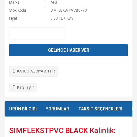
Marka
AFS
Stok Kodu
SIMFLEKSTPVCB0770
Fiyat
0,00 TL + KDV
GELİNCE HABER VER
KARGO ALICIYA AİTTİR
Karşılaştır
ÜRÜN BİLGİSİ
YORUMLAR
TAKSİT SEÇENEKLERİ
ÖN
SIMFLEKSTPVC BLACK Kalınlık: