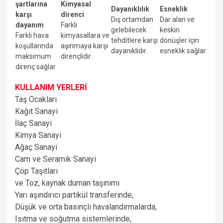
şartlarına
Kimyasal
Dayanıklılık
Esneklik
karşı
direnci
Dış ortamdan
Dar alan ve
dayanım
Farklı
gelebilecek
keskin
Farklı hava
kimyasallara ve
tehditlere karşı
dönüşler için
koşullarında
aşınmaya karşı
dayanıklıdır.
esneklik sağlar.
maksimum
dirençlidir.
direnç sağlar.
KULLANIM YERLERİ
Taş Ocakları
Kağıt Sanayi
İlaç Sanayi
Kimya Sanayi
Ağaç Sanayi
Cam ve Seramik Sanayi
Çöp Taşıtları
ve
Toz, kaynak duman taşınımı
Yarı aşındırıcı partikül transferinde,
Düşük ve orta basınçlı havalandırmalarda,
Isıtma ve soğutma sistemlerinde,