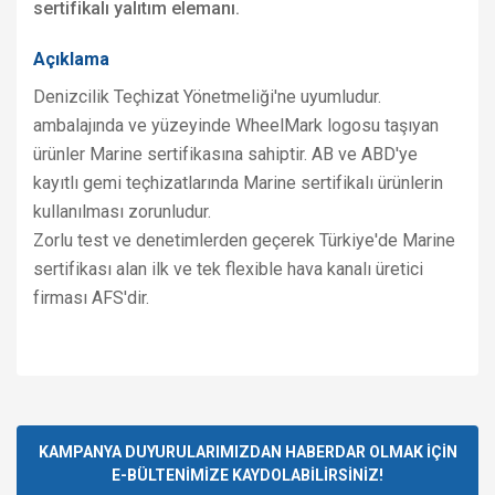
sertifikalı yalıtım elemanı.
Açıklama
Denizcilik
Teçhizat Yönetmeliği'ne uyumludur.
a
mbalajında ve yüzeyinde WheelMark logosu taşıyan
ürünler Marine sertifikasına sahiptir. AB ve ABD'ye
kayıtlı gemi teçhizatlarında Marine sertifikalı ürünlerin
kullanılması zorunludur.
Zorlu test ve denetimlerden geçerek Türkiye'de Marine
sertifikası alan ilk ve tek flexible hava kanalı üretici
firması AFS'dir.
Bu ürünün fiyat bilgisi, resim, ürün açıklamalarında ve diğer
konularda yetersiz gördüğünüz noktaları öneri formunu
Bu ürüne ilk yorumu siz yapın!
kullanarak tarafımıza iletebilirsiniz.
Görüş ve önerileriniz için teşekkür ederiz.
KAMPANYA DUYURULARIMIZDAN HABERDAR OLMAK İÇİN
E-BÜLTENİMİZE KAYDOLABİLİRSİNİZ!
Yorum Yaz