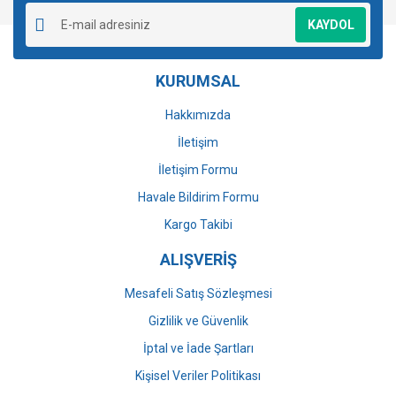
Ürün resmi kalitesiz, bozuk veya görüntülenemiyor.
KAYDOL
Ürün açıklamasında eksik bilgiler bulunuyor.
Ürün bilgilerinde hatalar bulunuyor.
KURUMSAL
Ürün fiyatı diğer sitelerden daha pahalı.
Bu ürüne benzer farklı alternatifler olmalı.
Hakkımızda
İletişim
İletişim Formu
Havale Bildirim Formu
Gönder
Kargo Takibi
ALIŞVERİŞ
Mesafeli Satış Sözleşmesi
Gizlilik ve Güvenlik
İptal ve İade Şartları
Kişisel Veriler Politikası