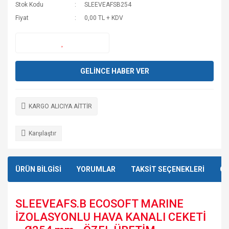
Stok Kodu
SLEEVEAFSB254
Fiyat
0,00 TL + KDV
GELİNCE HABER VER
KARGO ALICIYA AİTTİR
Karşılaştır
ÜRÜN BİLGİSİ
YORUMLAR
TAKSİT SEÇENEKLERİ
ÖN
SLEEVEAFS.B ECOSOFT MARINE
İZOLASYONLU HAVA KANALI CEKETİ