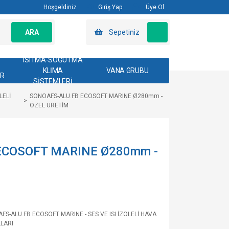
Hoşgeldiniz
Giriş Yap
Üye Ol
ARA
Sepetiniz
ISITMA-SOĞUTMA
KLİMA
VANA GRUBU
AR
SİSTEMLERİ
LELİ
SONOAFS-ALU.FB ECOSOFT MARINE Ø280mm -
ÖZEL ÜRETİM
ECOSOFT MARINE Ø280mm -
FS-ALU.FB ECOSOFT MARINE - SES VE ISI İZOLELİ HAVA
LARI