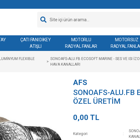
TAY
ÇATI FANI DİKEY
MOTORLU
MOTORSUZ
ATIŞLI
RADYAL FANLAR
RADYAL FANL
ALUMİNYUM FLEXIBLE
SONOAFS-ALU.FB ECOSOFT MARINE - SES VE ISI İZO
HAVA KANALLARI
AFS
SONOAFS-ALU.FB 
ÖZEL ÜRETİM
0,00 TL
SONOA
Kategori
KANAL