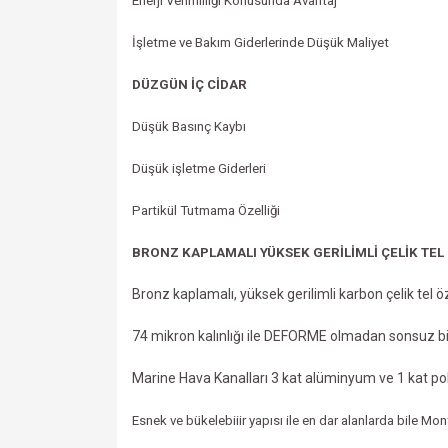
Enerji Verimliliği Konusunda Avantaj
İşletme ve Bakım Giderlerinde Düşük Maliyet
DÜZGÜN İÇ CİDAR
Düşük Basınç Kaybı
Düşük işletme Giderleri
Partikül Tutmama Özelliği
BRONZ KAPLAMALI YÜKSEK GERİLİMLİ ÇELİK TEL
Bronz kaplamalı, yüksek gerilimli karbon çelik tel ö
74 mikron kalınlığı ile DEFORME olmadan sonsuz bi
Marine Hava Kanalları 3 kat alüminyum ve 1 kat po
Esnek ve bükelebiiir yapısı ile en dar alanlarda bile Mont