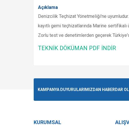
Açıklama
Denizcilik
Teçhizat Yönetmeliği'ne uyumludur.
kayıtlı gemi teçhizatlarında Marine sertifikalı 
Zorlu test ve denetimlerden geçerek Türkiye'de 
TEKNİK DÖKÜMAN PDF İNDİR
Bu ürünün fiyat bilgisi, resim, ürün açıklamalarında v
Görüş ve önerileriniz için teşekkür ederiz.
Ürün resmi kalitesiz, bozuk veya görüntülenemiyo
KAMPANYA DUYURULARIMIZDAN HABERDAR OLMA
Ürün açıklamasında eksik bilgiler bulunuyor.
Ürün bilgilerinde hatalar bulunuyor.
Ürün fiyatı diğer sitelerden daha pahalı.
Bu ürüne benzer farklı alternatifler olmalı.
KURUMSAL
ALIŞV