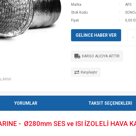
Marka
AFS
Stok Kodu
SONO
Fiyat
0,00 
GELİNCE HABER VER
KARGO ALICIYA AİTTİR
Karşılaştır
ALARMI
YORUMLAR
TAKSİT SEÇENEKLERİ
INE - Ø280mm SES ve ISI İZOLELİ HAVA K