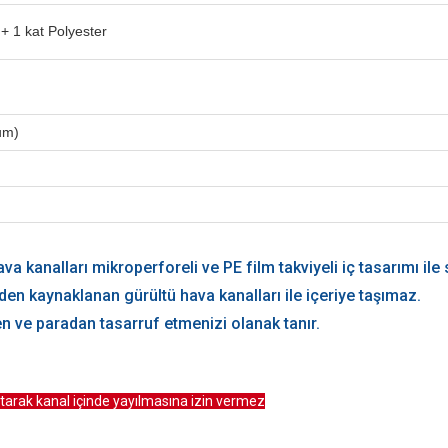
+ 1 kat Polyester
um)
 kanalları mikroperforeli ve PE film takviyeli iç tasarımı ile 
den kaynaklanan gürültü hava kanalları ile içeriye taşımaz.
 ve paradan tasarruf etmenizi olanak tanır.
yutarak kanal içinde yayılmasına izin vermez