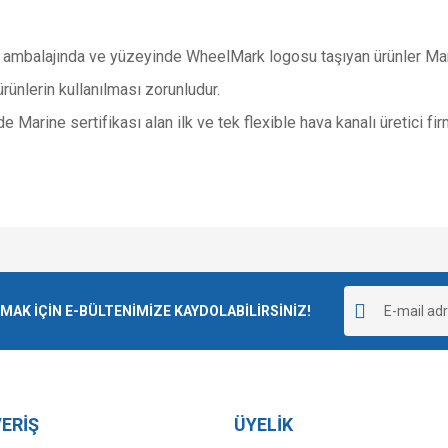
 a
mbalajında ve yüzeyinde WheelMark logosu taşıyan ürünler Mari
ürünlerin kullanılması zorunludur.
Marine sertifikası alan ilk ve tek flexible hava kanalı üretici fir
e diğer konularda yetersiz gördüğünüz noktaları öneri formunu kullanarak tarafımı
Bu ürüne ilk yorumu siz yapın!
r.
K İÇİN E-BÜLTENİMİZE KAYDOLABİLİRSİNİZ!
Yorum Yaz
ERİŞ
ÜYELİK