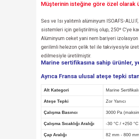
Müşterinin isteğine göre özel olarak ür
Ses ve Isı yalıtımlı alüminyum ISOAFS-ALU.F, f
sistemleri için geliştirilmiş olup, 250º C’ye ka
Alüminyum ceket yani nem bariyeri izolasyon
gerilimli helezon çelik tel ile takviyesiyle 
edilmesiyle üretilmiştir.
Marine sertifikasına sahip ürünler, 
Ayrıca Fransa ulusal ateşe tepki stan
Alt Kategori
Marine Sertifika
Ateşe Tepki
Zor Yanıcı
Çalışma Basıncı
3000 Pa (maksi
Çalışma Sıcaklığı Aralığı
-30 °C / +250 °C
Çap Aralığı
82 mm - 800 m