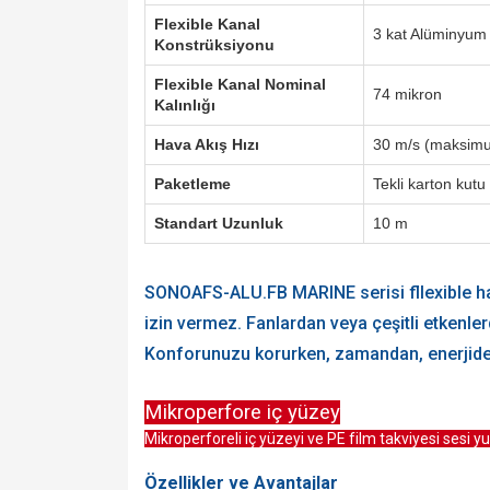
Flexible Kanal
3 kat Alüminyum 
Konstrüksiyonu
Flexible Kanal Nominal
74 mikron
Kalınlığı
Hava Akış Hızı
30 m/s (maksim
Paketleme
Tekli karton kutu
Standart Uzunluk
10 m
SONOAFS-ALU.FB MARINE serisi fllexible hava
izin vermez. Fanlardan veya çeşitli etkenler
Konforunuzu korurken, zamandan, enerjiden
Mikroperfore iç yüzey
Mikroperforeli iç yüzeyi ve PE film takviyesi sesi 
Özellikler ve Avantajlar