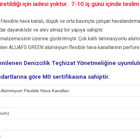
etildiği için iadesi yoktur. 7-10 iş günü içinde teslim e
ilexible hava kanalı, düşük ve orta basınçta çalışan havalandırm
dar dayanıklıdır ve alev almaz bir yapıya sahiptir.
 malzemesinin üzerine giydirilmiştir. Çok katlı laminasyonlu al
üretilen ALUAFS GREEN alüminyum flexible hava kanallarının perfore
yenilenen Denizcilik Teçhizat Yönetmeliğine uyumlulu
dartlarına göre M0 sertifikasına sahiptir.
lı Alüminyum Flexible Hava Kanalları
mum)
m