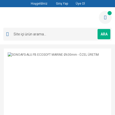
Hoşgeldiniz
Giriş Yap
Üye Ol
ARA