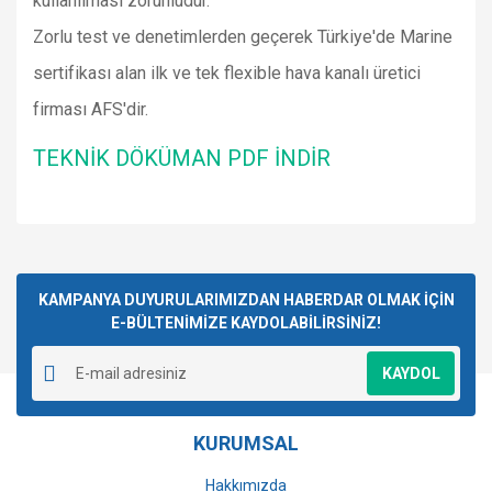
kullanılması zorunludur.
Zorlu test ve denetimlerden geçerek Türkiye'de Marine
sertifikası alan ilk ve tek flexible hava kanalı üretici
firması AFS'dir.
TEKNİK DÖKÜMAN PDF İNDİR
Bu ürünün fiyat bilgisi, resim, ürün açıklamalarında ve diğer
konularda yetersiz gördüğünüz noktaları öneri formunu
Bu ürüne ilk yorumu siz yapın!
kullanarak tarafımıza iletebilirsiniz.
Görüş ve önerileriniz için teşekkür ederiz.
KAMPANYA DUYURULARIMIZDAN HABERDAR OLMAK İÇİN
E-BÜLTENİMİZE KAYDOLABİLİRSİNİZ!
Yorum Yaz
Ürün resmi kalitesiz, bozuk veya görüntülenemiyor.
KAYDOL
Ürün açıklamasında eksik bilgiler bulunuyor.
Ürün bilgilerinde hatalar bulunuyor.
KURUMSAL
Ürün fiyatı diğer sitelerden daha pahalı.
Bu ürüne benzer farklı alternatifler olmalı.
Hakkımızda