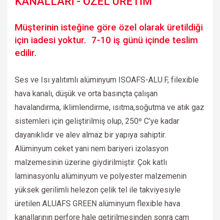
KANALLARI - ÖZEL ÜRETİM
Müşterinin isteğine göre özel olarak üretildiği
için iadesi yoktur. 7-10 iş günü içinde teslim
edilir.
Ses ve Isı yalıtımlı alüminyum ISOAFS-ALU.F, filexible
hava kanalı, düşük ve orta basınçta çalışan
havalandırma, iklimlendirme, ısıtma,soğutma ve atık gaz
sistemleri için geliştirilmiş olup, 250º C’ye kadar
dayanıklıdır ve alev almaz bir yapıya sahiptir.
Alüminyum ceket yani nem bariyeri izolasyon
malzemesinin üzerine giydirilmiştir. Çok katlı
laminasyonlu alüminyum ve polyester malzemenin
yüksek gerilimli helezon çelik tel ile takviyesiyle
üretilen ALUAFS GREEN alüminyum flexible hava
kanallarının perfore hale getirilmesinden sonra cam