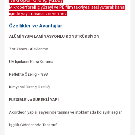
Mikroperfore iç yüzey
Mikroperforeli iç yüzeyi ve PE film takviyesi sesi yutarak kanal
içinde yayılmasına izin vermez
Özellikler ve Avantajlar
ALÜMİNYUM LAMİNASYONLU KONSTRÜKSİYON
Zor Yanıcı - Alevlenme
UV Işınlarını Karşı Koruma
Reflekte Özelliği -
%98
Kimyasal Direnç Özelliği
FLEXIBLE ve SÜREKLİ YAPI
Akordeon yapısı sayesinde taşıma ve stoklamada kolaylık sağlar.
İşçilik Giderlerinde Tasarruf