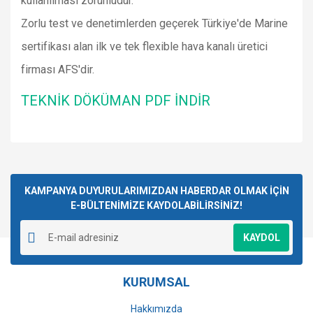
kullanılması zorunludur.
Zorlu test ve denetimlerden geçerek Türkiye'de Marine
sertifikası alan ilk ve tek flexible hava kanalı üretici
firması AFS'dir.
TEKNİK DÖKÜMAN PDF İNDİR
Bu ürünün fiyat bilgisi, resim, ürün açıklamalarında ve diğer
konularda yetersiz gördüğünüz noktaları öneri formunu
Bu ürüne ilk yorumu siz yapın!
kullanarak tarafımıza iletebilirsiniz.
Görüş ve önerileriniz için teşekkür ederiz.
KAMPANYA DUYURULARIMIZDAN HABERDAR OLMAK İÇİN
E-BÜLTENİMİZE KAYDOLABİLİRSİNİZ!
Yorum Yaz
Ürün resmi kalitesiz, bozuk veya görüntülenemiyor.
KAYDOL
Ürün açıklamasında eksik bilgiler bulunuyor.
Ürün bilgilerinde hatalar bulunuyor.
KURUMSAL
Ürün fiyatı diğer sitelerden daha pahalı.
Bu ürüne benzer farklı alternatifler olmalı.
Hakkımızda