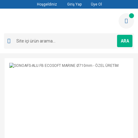
Hoşgeldiniz
Giriş Yap
Üye Ol
ARA