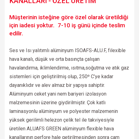
KANALLARI - ÖZEL ÜRETİM
Müşterinin isteğine göre özel olarak üretildiği
için iadesi yoktur. 7-10 iş günü içinde teslim
edilir.
Ses ve Isı yalıtımlı alüminyum ISOAFS-ALU.F, filexible
hava kanalı, düşük ve orta basınçta çalışan
havalandırma, iklimlendirme, ısıtma,soğutma ve atık gaz
sistemleri için geliştirilmiş olup, 250º C’ye kadar
dayanıklıdır ve alev almaz bir yapıya sahiptir.
Alüminyum ceket yani nem bariyeri izolasyon
malzemesinin üzerine giydirilmiştir. Çok katlı
laminasyonlu alüminyum ve polyester malzemenin
yüksek gerilimli helezon çelik tel ile takviyesiyle
üretilen ALUAFS GREEN alüminyum flexible hava
kanallarının perfore hale getirilmesinden sonra cam