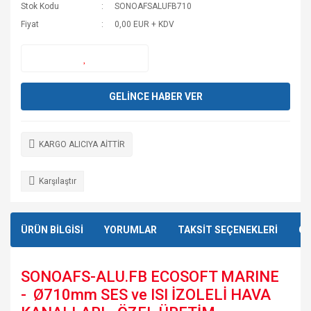
Stok Kodu
SONOAFSALUFB710
Fiyat
0,00 EUR + KDV
GELİNCE HABER VER
KARGO ALICIYA AİTTİR
Karşılaştır
ÜRÜN BİLGİSİ
YORUMLAR
TAKSİT SEÇENEKLERİ
ÖN
SONOAFS-ALU.FB ECOSOFT MARINE
- Ø710mm SES ve ISI İZOLELİ HAVA