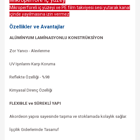
Mikroperfore iç yüzey
Mikroperforeli iç yüzeyi ve PE film takviyesi sesi yutarak kanal
içinde yayılmasına izin vermez
Özellikler ve Avantajlar
ALÜMİNYUM LAMİNASYONLU KONSTRÜKSİYON
Zor Yanıcı - Alevlenme
UV Işınlarını Karşı Koruma
Reflekte Özelliği -
%98
Kimyasal Direnç Özelliği
FLEXIBLE ve SÜREKLİ YAPI
Akordeon yapısı sayesinde taşıma ve stoklamada kolaylık sağlar.
İşçilik Giderlerinde Tasarruf