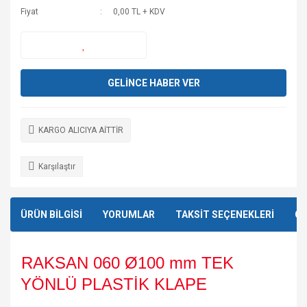
Fiyat
0,00 TL + KDV
GELİNCE HABER VER
KARGO ALICIYA AİTTİR
Karşılaştır
ÜRÜN BİLGİSİ
YORUMLAR
TAKSİT SEÇENEKLERİ
ÖN
RAKSAN 060 Ø100 mm TEK
YÖNLÜ PLASTİK KLAPE