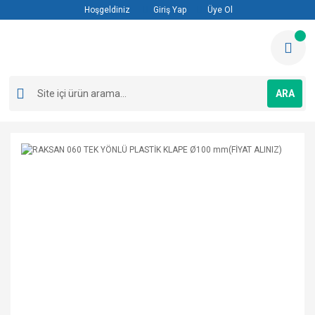
Hoşgeldiniz
Giriş Yap
Üye Ol
ARA