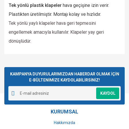
Tek yönlü plastik klapeler
hava geçişine izin verir.
Plastikten üretilmiştir. Montajı kolay ve hızlıdır.
Tek yönlü yaylı klapeler hava geri tepmesini
engellemek amacıyla kullanılır. Klapeler yay geri
dönüşlüdür.
Bu ürünün fiyat bilgisi, resim, ürün açıklamalarında ve diğer
konularda yetersiz gördüğünüz noktaları öneri formunu
Bu ürüne ilk yorumu siz yapın!
kullanarak tarafımıza iletebilirsiniz.
Görüş ve önerileriniz için teşekkür ederiz.
KAMPANYA DUYURULARIMIZDAN HABERDAR OLMAK İÇİN
E-BÜLTENİMİZE KAYDOLABİLİRSİNİZ!
Yorum Yaz
Ürün resmi kalitesiz, bozuk veya görüntülenemiyor.
KAYDOL
Ürün açıklamasında eksik bilgiler bulunuyor.
Ürün bilgilerinde hatalar bulunuyor.
KURUMSAL
Ürün fiyatı diğer sitelerden daha pahalı.
Bu ürüne benzer farklı alternatifler olmalı.
Hakkımızda