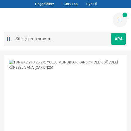
Hoşgeldiniz
Giriş Yap
Üye Ol
ARA