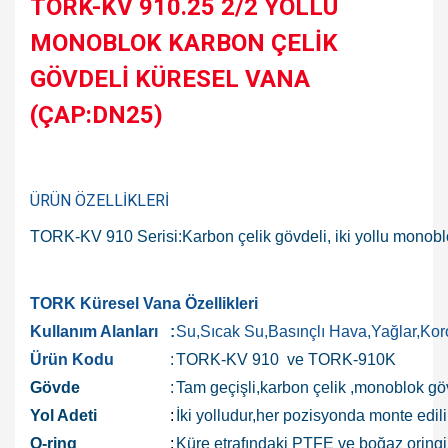
TORK-KV 910.25 2/2 YOLLU
MONOBLOK KARBON ÇELİK
GÖVDELİ KÜRESEL VANA
(ÇAP:DN25)
ÜRÜN ÖZELLİKLERİ
TORK-KV 910 Serisi:Karbon çelik gövdeli, iki yollu monoblok 
TORK Küresel Vana Özellikleri
Kullanım Alanları
:
Su,Sıcak Su,Basınçlı Hava,Yağlar,Koro
Ürün Kodu
:
TORK-KV 910 ve TORK-910K
Gövde
:
Tam geçişli,karbon çelik ,monoblok gö
Yol Adeti
:
İki yolludur,her pozisyonda monte edilir
O-ring
:
Küre etrafındaki PTFE ve boğaz oringi