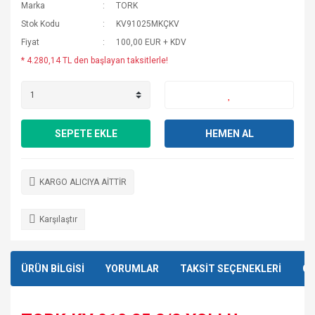
Marka
TORK
Stok Kodu
KV91025MKÇKV
Fiyat
100,00 EUR + KDV
* 4.280,14 TL den başlayan taksitlerle!
SEPETE EKLE
HEMEN AL
KARGO ALICIYA AİTTİR
Karşılaştır
ÜRÜN BİLGİSİ
YORUMLAR
TAKSİT SEÇENEKLERİ
ÖN