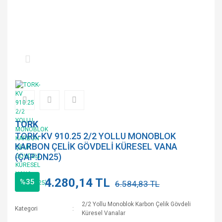
TORK
TORK-KV 910.25 2/2 YOLLU MONOBLOK
KARBON ÇELİK GÖVDELİ KÜRESEL VANA
(ÇAP:DN25)
4.280,14 TL
%35
6.584,83 TL
2/2 Yollu Monoblok Karbon Çelik Gövdeli
Kategori
Küresel Vanalar