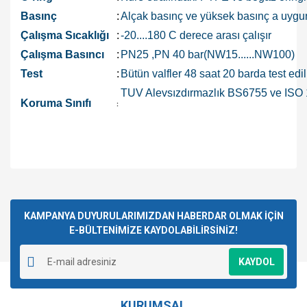
Basınç
:
Alçak basınç ve yüksek basınç a uygun 
Çalışma Sıcaklığı
:
-20....180 C derece arası çalışır
Çalışma Basıncı
:
PN25 ,PN 40 bar(NW15......NW100)
Test
:
Bütün valfler 48 saat 20 barda test edil
TUV Alevsızdırmazlık BS6755 ve ISO
Koruma Sınıfı
:
Bu ürünün fiyat bilgisi, resim, ürün açıklamalarında ve diğer
konularda yetersiz gördüğünüz noktaları öneri formunu
Bu ürüne ilk yorumu siz yapın!
kullanarak tarafımıza iletebilirsiniz.
Görüş ve önerileriniz için teşekkür ederiz.
KAMPANYA DUYURULARIMIZDAN HABERDAR OLMAK İÇİN
E-BÜLTENİMİZE KAYDOLABİLİRSİNİZ!
Yorum Yaz
Ürün resmi kalitesiz, bozuk veya görüntülenemiyor.
KAYDOL
Ürün açıklamasında eksik bilgiler bulunuyor.
Ürün bilgilerinde hatalar bulunuyor.
KURUMSAL
Ürün fiyatı diğer sitelerden daha pahalı.