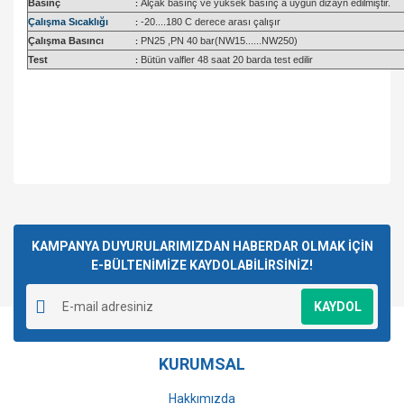
Basınç
Alçak basınç ve yüksek basınç a uygun dizayn edilmiştir.
:
Çalışma Sıcaklığı
-20....180 C derece arası çalışır
:
Çalışma Basıncı
PN25 ,PN 40 bar(NW15......NW250)
:
Test
Bütün valfler 48 saat 20 barda test edilir
:
Bu ürünün fiyat bilgisi, resim, ürün açıklamalarında ve diğer
konularda yetersiz gördüğünüz noktaları öneri formunu
Bu ürüne ilk yorumu siz yapın!
kullanarak tarafımıza iletebilirsiniz.
Görüş ve önerileriniz için teşekkür ederiz.
KAMPANYA DUYURULARIMIZDAN HABERDAR OLMAK İÇİN
E-BÜLTENİMİZE KAYDOLABİLİRSİNİZ!
Yorum Yaz
Ürün resmi kalitesiz, bozuk veya görüntülenemiyor.
KAYDOL
Ürün açıklamasında eksik bilgiler bulunuyor.
Ürün bilgilerinde hatalar bulunuyor.
KURUMSAL
Ürün fiyatı diğer sitelerden daha pahalı.
Bu ürüne benzer farklı alternatifler olmalı.
Hakkımızda