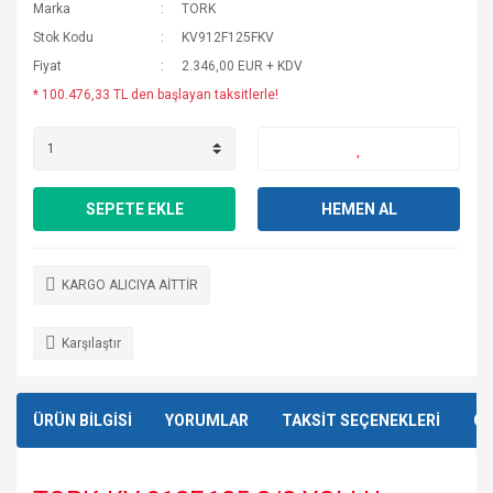
Marka
TORK
Stok Kodu
KV912F125FKV
Fiyat
2.346,00 EUR + KDV
* 100.476,33 TL den başlayan taksitlerle!
SEPETE EKLE
HEMEN AL
KARGO ALICIYA AİTTİR
Karşılaştır
ÜRÜN BİLGİSİ
YORUMLAR
TAKSİT SEÇENEKLERİ
ÖN