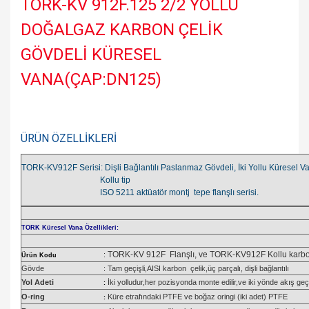
TORK-KV 912F.125 2/2 YOLLU
DOĞALGAZ KARBON ÇELİK
GÖVDELİ KÜRESEL
VANA(ÇAP:DN125)
ÜRÜN ÖZELLİKLERİ
TORK-KV912F Serisi: Dişli Bağlantılı Paslanmaz Gövdeli, İki Yollu Küresel Va
Kollu tip
ISO 5211 aktüatör montj tepe flanşlı serisi.
TORK Küresel Vana Özellikleri:
TORK-KV 912F Flanşlı, ve TORK-KV912F Kollu karbon 
:
Ürün Kodu
Gövde
:
Tam geçişli,AISI karbon çelik,üç parçalı, dişli bağlantılı
Yol Adeti
İki yolludur,her pozisyonda monte edilir,ve iki yönde akış geçi
:
O-ring
Küre etrafındaki PTFE ve boğaz oringi (iki adet) PTFE
: