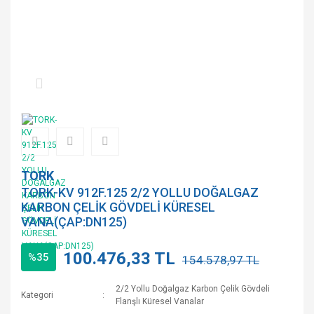
TORK
TORK-KV 912F.125 2/2 YOLLU DOĞALGAZ
KARBON ÇELİK GÖVDELİ KÜRESEL
VANA(ÇAP:DN125)
100.476,33 TL
%35
154.578,97 TL
2/2 Yollu Doğalgaz Karbon Çelik Gövdeli
Kategori
Flanşlı Küresel Vanalar