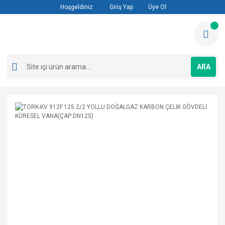
Hoşgeldiniz
Giriş Yap
Üye Ol
ARA