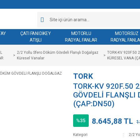
TAY
ÇATI FANI DİKEY
MOTORLU
MOTORSUZ
ATIŞLI
RADYAL FANLAR
RADYAL FANL
L
2/2 Yollu Sfero Döküm Gövdeli Flanşlı Doğalgaz
TORK-KV 920F.50 
AR
Küresel Vanalar
KÜRESEL VANA (Ç
TORK
TORK-KV 920F.50 
GÖVDELİ FLANŞLI
(ÇAP:DN50)
8.645,88 TL
%35
1
Kategori
2/2 Yo