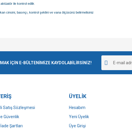
ktüatör ile kontrol edilir.
an cinsini, basınçı, kontrol şeklini ve vana ölçüsünü belirmelisiniz
e diğer konularda yetersiz gördüğünüz noktaları öneri formunu kullanarak tarafımı
Bu ürüne ilk yorumu siz yapın!
r.
K İÇİN E-BÜLTENİMİZE KAYDOLABİLİRSİNİZ!
Yorum Yaz
ERİŞ
ÜYELİK
i Satış Sözleşmesi
Hesabım
 ve Güvenlik
Yeni Üyelik
 İade Şartları
Üye Girişi