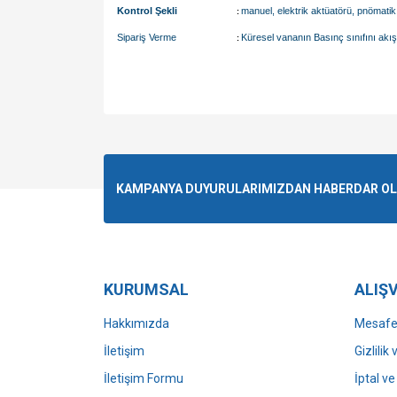
Kontrol Şekli
manuel, elektrik aktüatörü, pnömatik a
:
Sipariş Verme
Küresel vananın Basınç sınıfını akışk
:
Bu ürünün fiyat bilgisi, resim, ürün açıklamalarında v
Görüş ve önerileriniz için teşekkür ederiz.
Ürün resmi kalitesiz, bozuk veya görüntülenemiyo
KAMPANYA DUYURULARIMIZDAN HABERDAR OLMA
Ürün açıklamasında eksik bilgiler bulunuyor.
Ürün bilgilerinde hatalar bulunuyor.
Ürün fiyatı diğer sitelerden daha pahalı.
Bu ürüne benzer farklı alternatifler olmalı.
KURUMSAL
ALIŞV
Hakkımızda
Mesafel
İletişim
Gizlilik
İletişim Formu
İptal ve