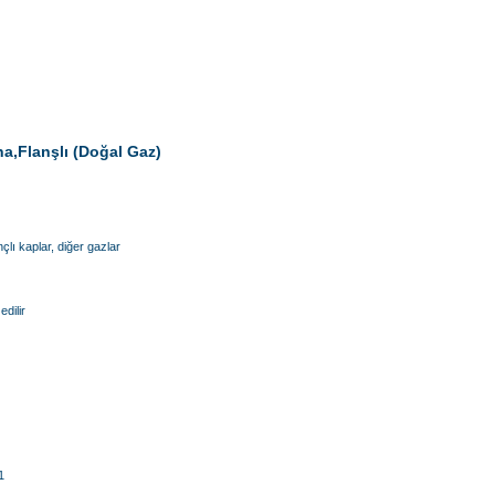
a,Flanşlı (Doğal Gaz)
lı kaplar, diğer gazlar
dilir
1