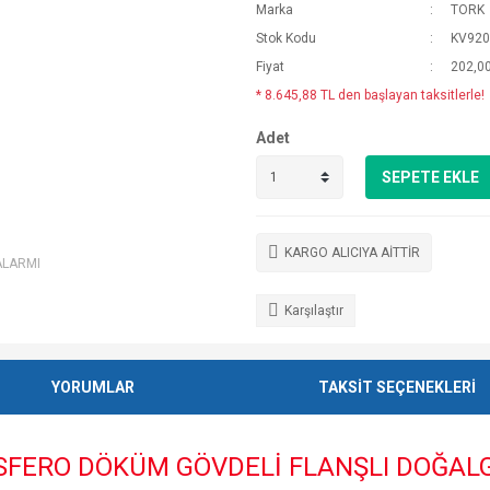
Marka
TORK
Stok Kodu
KV920
Fiyat
202,0
* 8.645,88 TL den başlayan taksitlerle!
Adet
SEPETE EKLE
KARGO ALICIYA AİTTİR
ALARMI
Karşılaştır
YORUMLAR
TAKSİT SEÇENEKLERİ
U SFERO DÖKÜM GÖVDELİ FLANŞLI DOĞA