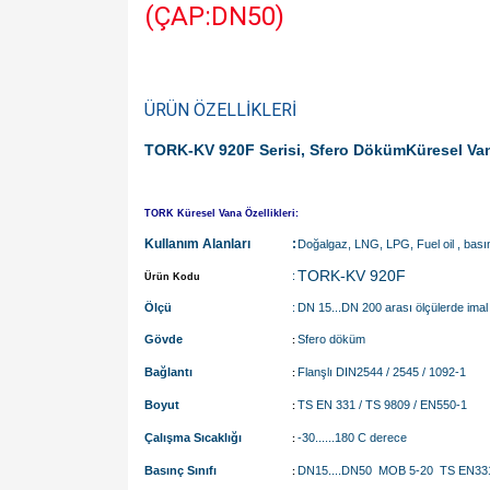
(ÇAP:DN50)
ÜRÜN ÖZELLİKLERİ
TORK-KV 920F Serisi, Sfero DökümKüresel Van
TORK Küresel Vana Özellikleri:
Kullanım Alanları
:
Doğalgaz, LNG, LPG, Fuel oil , basınç
TORK-KV 920F
:
Ürün Kodu
Ölçü
:
DN 15...DN 200 arası ölçülerde imal e
Gövde
Sfero döküm
:
Bağlantı
Flanşlı DIN2544 / 2545 / 1092-1
:
Boyut
TS EN 331 / TS 9809 / EN550-1
:
Çalışma Sıcaklığı
-30......180 C derece
:
Basınç Sınıfı
DN15....DN50 MOB 5-20 TS EN33
: